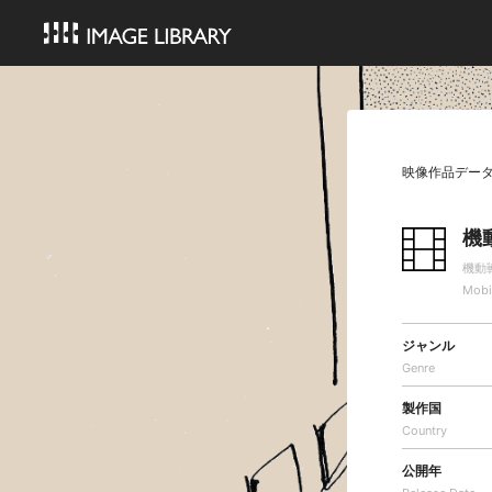
映像作品デー
機
機動
Mobi
ジャンル
Genre
製作国
Country
公開年