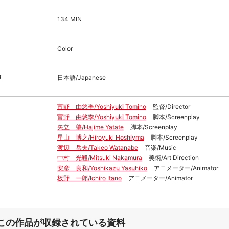
134 MIN
Color
声
日本語/Japanese
富野 由悠季/Yoshiyuki Tomino
監督/Director
富野 由悠季/Yoshiyuki Tomino
脚本/Screenplay
矢立 肇/Hajime Yatate
脚本/Screenplay
星山 博之/Hiroyuki Hoshiyma
脚本/Screenplay
渡辺 岳夫/Takeo Watanabe
音楽/Music
中村 光毅/Mitsuki Nakamura
美術/Art Direction
安彦 良和/Yoshikazu Yasuhiko
アニメーター/Animator
板野 一郎/Ichiro Itano
アニメーター/Animator
この作品が収録されている資料