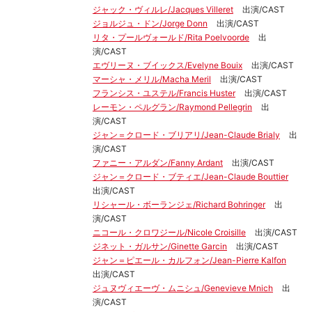
ジャック・ヴィルレ/Jacques Villeret
出演/CAST
ジョルジュ・ドン/Jorge Donn
出演/CAST
リタ・プールヴォールド/Rita Poelvoorde
出
演/CAST
エヴリーヌ・ブイックス/Evelyne Bouix
出演/CAST
マーシャ・メリル/Macha Meril
出演/CAST
フランシス・ユステル/Francis Huster
出演/CAST
レーモン・ペルグラン/Raymond Pellegrin
出
演/CAST
ジャン＝クロード・ブリアリ/Jean-Claude Brialy
出
演/CAST
ファニー・アルダン/Fanny Ardant
出演/CAST
ジャン＝クロード・ブティエ/Jean-Claude Bouttier
出演/CAST
リシャール・ボーランジェ/Richard Bohringer
出
演/CAST
ニコール・クロワジール/Nicole Croisille
出演/CAST
ジネット・ガルサン/Ginette Garcin
出演/CAST
ジャン＝ピエール・カルフォン/Jean-Pierre Kalfon
出演/CAST
ジュヌヴィエーヴ・ムニシュ/Genevieve Mnich
出
演/CAST