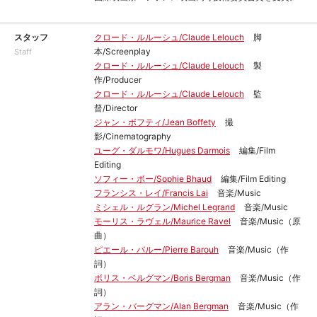
スタッフ
クロード・ルルーシュ/Claude Lelouch
脚
本/Screenplay
Staff
クロード・ルルーシュ/Claude Lelouch
製
作/Producer
クロード・ルルーシュ/Claude Lelouch
監
督/Director
ジャン・ボフティ/Jean Boffety
撮
影/Cinematography
ユーグ・ダルモワ/Hugues Darmois
編集/Film
Editing
ソフィー・ボー/Sophie Bhaud
編集/Film Editing
フランシス・レイ/Francis Lai
音楽/Music
ミシェル・ルグラン/Michel Legrand
音楽/Music
モーリス・ラヴェル/Maurice Ravel
音楽/Music（原
曲）
ピエール・バルー/Pierre Barouh
音楽/Music（作
詞）
ボリス・ベルグマン/Boris Bergman
音楽/Music（作
詞）
アラン・バーグマン/Alan Bergman
音楽/Music（作