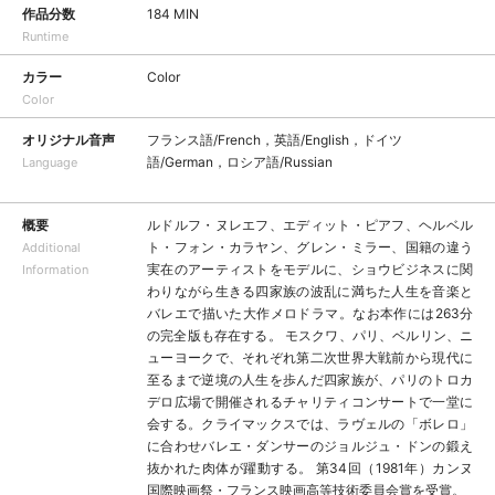
作品分数
184 MIN
Runtime
カラー
Color
Color
オリジナル音声
フランス語/French，英語/English，ドイツ
語/German，ロシア語/Russian
Language
概要
ルドルフ・ヌレエフ、エディット・ピアフ、ヘルベル
ト・フォン・カラヤン、グレン・ミラー、国籍の違う
Additional
実在のアーティストをモデルに、ショウビジネスに関
Information
わりながら生きる四家族の波乱に満ちた人生を音楽と
バレエで描いた大作メロドラマ。なお本作には263分
の完全版も存在する。 モスクワ、パリ、ベルリン、ニ
ューヨークで、それぞれ第二次世界大戦前から現代に
至るまで逆境の人生を歩んだ四家族が、パリのトロカ
デロ広場で開催されるチャリティコンサートで一堂に
会する。クライマックスでは、ラヴェルの「ボレロ」
に合わせバレエ・ダンサーのジョルジュ・ドンの鍛え
抜かれた肉体が躍動する。 第34回（1981年）カンヌ
国際映画祭・フランス映画高等技術委員会賞を受賞。