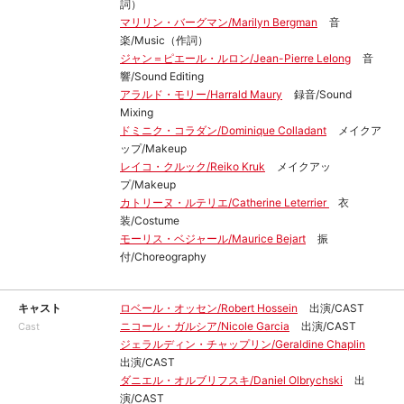
詞）
マリリン・バーグマン/Marilyn Bergman
音
楽/Music（作詞）
ジャン＝ピエール・ルロン/Jean-Pierre Lelong
音
響/Sound Editing
アラルド・モリー/Harrald Maury
録音/Sound
Mixing
ドミニク・コラダン/Dominique Colladant
メイクア
ップ/Makeup
レイコ・クルック/Reiko Kruk
メイクアッ
プ/Makeup
カトリーヌ・ルテリエ/Catherine Leterrier
衣
装/Costume
モーリス・ベジャール/Maurice Bejart
振
付/Choreography
キャスト
ロベール・オッセン/Robert Hossein
出演/CAST
ニコール・ガルシア/Nicole Garcia
出演/CAST
Cast
ジェラルディン・チャップリン/Geraldine Chaplin
出演/CAST
ダニエル・オルブリフスキ/Daniel Olbrychski
出
演/CAST