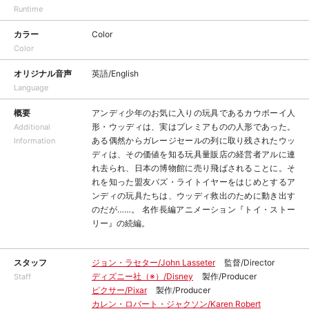
Runtime
カラー
Color
Color
オリジナル音声
英語/English
Language
概要
アンディ少年のお気に入りの玩具であるカウボーイ人
形・ウッディは、実はプレミアものの人形であった。
Additional
ある偶然からガレージセールの列に取り残されたウッ
Information
ディは、その価値を知る玩具量販店の経営者アルに連
れ去られ、日本の博物館に売り飛ばされることに。そ
れを知った盟友バズ・ライトイヤーをはじめとするア
ンディの玩具たちは、ウッディ救出のために動き出す
のだが……。 名作長編アニメーション『トイ・ストー
リー』の続編。
スタッフ
ジョン・ラセター/John Lasseter
監督/Director
ディズニー社（※）/Disney
製作/Producer
Staff
ピクサー/Pixar
製作/Producer
カレン・ロバート・ジャクソン/Karen Robert