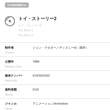
DVD館内視聴のみ
トイ・ストーリー2
トイ・ストーリー2
Toy Story 2
Toy Story 2
制作者
ジョン・ラセター／ディズニー社（製作）
Creator
公開年
1999
Release Date
媒体ナンバー
DV0500550
Media No
資料形態
DVD
Media
ジャンル
アニメーション/Animation
Genre