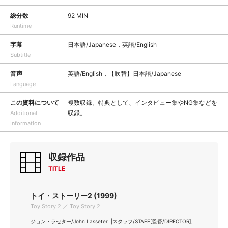
総分数
92 MIN
Runtime
字幕
日本語/Japanese，英語/English
Subtitle
音声
英語/English，【吹替】日本語/Japanese
Language
この資料について
複数収録。特典として、インタビュー集やNG集などを
収録。
Additional
Information
収録作品
TITLE
トイ・ストーリー2 (1999)
Toy Story 2 ／ Toy Story 2
ジョン・ラセター/John Lasseter ||スタッフ/STAFF[監督/DIRECTOR],