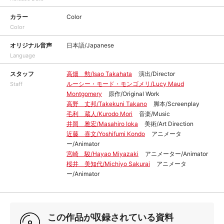
カラー
Color
Color
オリジナル音声
日本語/Japanese
Language
スタッフ
高畑 勲/Isao Takahata
演出/Director
ルーシー・モード・モンゴメリ/Lucy Maud
Staff
Montgomery
原作/Original Work
高野 丈邦/Takekuni Takano
脚本/Screenplay
毛利 蔵人/Kurodo Mori
音楽/Music
井岡 雅宏/Masahiro Ioka
美術/Art Direction
近藤 喜文/Yoshifumi Kondo
アニメータ
ー/Animator
宮崎 駿/Hayao Miyazaki
アニメーター/Animator
桜井 美知代/Michiyo Sakurai
アニメータ
ー/Animator
この作品が収録されている資料