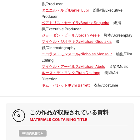
作/Producer
ダニエル・ルピ/Daniel Lupi
総指揮/Executive
Producer
ベアトリス・セケイラ/Beatriz Sequeira
総指
揮/Executive Producer
ジョーダン・ピール/Jordan Peele
脚本/Screenplay
マイケル・ジオラキス/Michael Gioulakis
撮
影/Cinematography
ニコラス・モンスール/Nicholas Monsour
編集/Film
Editing
マイケル・アーベルス/Michael Abels
音楽/Music
ルース・デ・ヨンク/Ruth De Jong
美術/Art
Direction
キム・バレット/Kym Barrett
衣装/Costume
この作品が収録されている資料
MATERIALS CONTAINING TITLE
BD館内視聴のみ