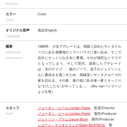
Runtime
カラー
Color
Color
オリジナル音声
英語/English
Language
概要
1986年、少女アデレードは、両親と訪れたサンタクル
ーズにある遊園地のミラーハウスに迷い込み、そこで
Additional
自分にそっくりな少女に遭遇。それが強烈なトラウマ
Information
となってしまう。そして現代、成長したアデレード
は、夫のゲイブ、、娘のゾーラ、息子のジェイソンと
もに夏休みを過ごすため、因縁深いサンタクルーズの
家を訪れる。その夜、家の前に自分達一家とそっくり
な“わたしたち”がやってくる…。（Blu-rayパッケージ
より引用）
スタッフ
ジョーダン・ピール/Jordan Peele
監督/Director
ジョーダン・ピール/Jordan Peele
製作/Producer
Staff
ジェイソン・ブラム/Jason Blum
製作/Producer
ショーン・マッキトリック/Sean McKittrick
製