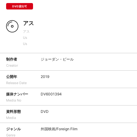
DVD貸出可
アス
アス
Us
Us
制作者
ジョーダン・ピール
Creator
公開年
2019
Release Date
媒体ナンバー
DV6001394
Media No
資料形態
DVD
Media
ジャンル
外国映画/Foreign Film
Genre