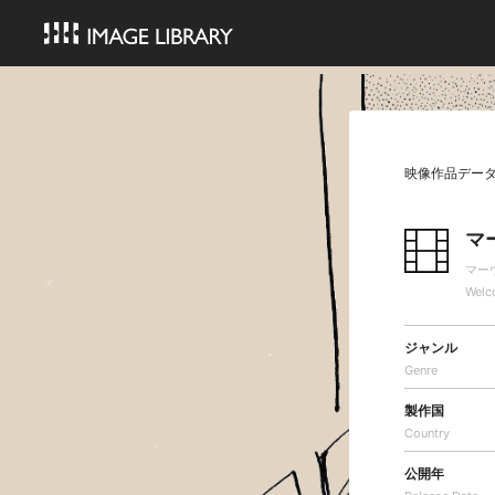
映像作品デー
マ
マー
Welc
ジャンル
Genre
製作国
Country
公開年