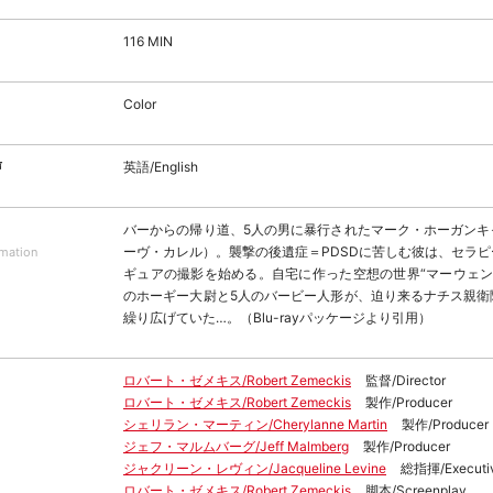
116 MIN
Color
声
英語/English
バーからの帰り道、5人の男に暴行されたマーク・ホーガンキ
ーヴ・カレル）。襲撃の後遺症＝PDSDに苦しむ彼は、セラ
rmation
ギュアの撮影を始める。自宅に作った空想の世界“マーウェン”
のホーギー大尉と5人のバービー人形が、迫り来るナチス親衛
繰り広げていた…。（Blu-rayパッケージより引用）
ロバート・ゼメキス/Robert Zemeckis
監督/Director
ロバート・ゼメキス/Robert Zemeckis
製作/Producer
シェリラン・マーティン/Cherylanne Martin
製作/Producer
ジェフ・マルムバーグ/Jeff Malmberg
製作/Producer
ジャクリーン・レヴィン/Jacqueline Levine
総指揮/Executiv
ロバート・ゼメキス/Robert Zemeckis
脚本/Screenplay