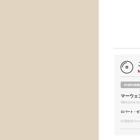
BD館内視聴
マーウェ
Welcome to
ロバート・ゼ
外国映画/Forei