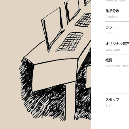
Release Date
作品分数
Runtime
カラー
Color
オリジナル音
Language
概要
Additional
Info
スタッフ
Staff