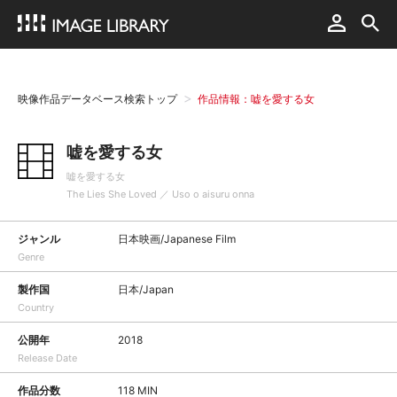
映像作品データベース検索トップ
作品情報：嘘を愛する女
嘘を愛する女
嘘を愛する女
The Lies She Loved ／ Uso o aisuru onna
ジャンル
日本映画/Japanese Film
Genre
製作国
日本/Japan
Country
公開年
2018
Release Date
作品分数
118 MIN