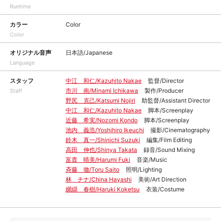
Runtime
カラー
Color
Color
オリジナル音声
日本語/Japanese
Language
スタッフ
中江 和仁/Kazuhito Nakae
監督/Director
市川 南/Minami Ichikawa
製作/Producer
Staff
野尻 克己/Katsumi Nojiri
助監督/Assistant Director
中江 和仁/Kazuhito Nakae
脚本/Screenplay
近藤 希実/Nozomi Kondo
脚本/Screenplay
池内 義浩/Yoshihiro Ikeuchi
撮影/Cinematography
鈴木 真一/Shinichi Suzuki
編集/Film Editing
高田 伸也/Shinya Takata
録音/Sound Mixing
富貴 晴美/Harumi Fuki
音楽/Music
斉藤 徹/Toru Saito
照明/Lighting
林 チナ/China Hayashi
美術/Art Direction
纐纈 春樹/Haruki Koketsu
衣装/Costume