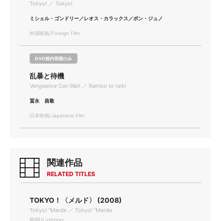
Tokyo! ／ Tokyo!
ミシェル・ゴンドリー／レオス・カラックス／ポン・ジュノ
外国映画/Foreign Film
DVD館内視聴のみ
乱暴と待機
Vengeance Can Wait ／ Rambo to taiki
冨永 昌敬
日本映画/Japanese Film
関連作品
RELATED TITLES
TOKYO！〈メルド〉 (2008)
Tokyo! "Merde ／ Tokyo! "Merde
照明/Lighting