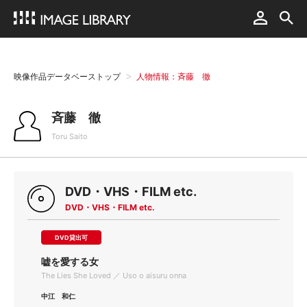
映像作品データベーストップ
人物情報：斉藤 徹
斉藤 徹
Toru Saito
DVD・VHS・FILM etc.
DVD・VHS・FILM etc.
DVD貸出可
嘘を愛する女
The Lies She Loved ／ Uso o aisuru onna
中江 和仁