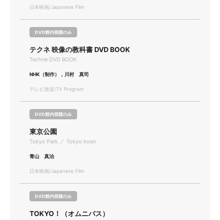
日本映画/Japanese Film
DVD館内視聴のみ
テクネ 映像の教科書 DVD BOOK
Techne DVD BOOK
NHK（制作），川村 真司
テレビ放送/TV Program
DVD館内視聴のみ
東京公園
Tokyo Park ／ Tokyo koen
青山 真治
日本映画/Japanese Film
DVD館内視聴のみ
TOKYO！（オムニバス）