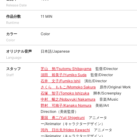
Release Date
作品分数
11 MIN
Runtime
カラー
Color
Color
オリジナル音声
日本語/Japanese
Language
スタッフ
芝山 努/Tsutomu Shibayama
監督/Director
須田 裕美子/Yumiko Suda
監督/Director
Staff
石井 文子/Fumiko Ishii
演出/Director
さくら ももこ/Momoko Sakura
原作/Original Work
石塚 智子/Tomoko Ishizuka
脚本/Screenplay
中村 暢之/Nobuyuki Nakamura
音楽/Music
野村 可南子/Kanako Nomura
美術/Art
Direction（美術監督）
重国 勇二/Yuji Shigekuni
アニメータ
ー/Animator（キャラクターデザイン）
河内 日出夫/Hideo Kawachi
アニメータ
ー/Animator（キャラクターデザイン）