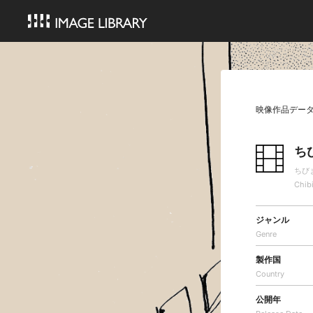
映像作品デー
ち
ちび
Chib
ジャンル
Genre
製作国
Country
公開年