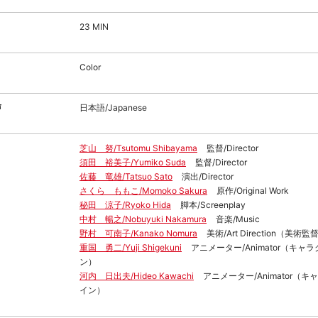
23 MIN
Color
声
日本語/Japanese
芝山 努/Tsutomu Shibayama
監督/Director
須田 裕美子/Yumiko Suda
監督/Director
佐藤 竜雄/Tatsuo Sato
演出/Director
さくら ももこ/Momoko Sakura
原作/Original Work
秘田 涼子/Ryoko Hida
脚本/Screenplay
中村 暢之/Nobuyuki Nakamura
音楽/Music
野村 可南子/Kanako Nomura
美術/Art Direction（美術監
重国 勇二/Yuji Shigekuni
アニメーター/Animator（キャ
ン）
河内 日出夫/Hideo Kawachi
アニメーター/Animator（
イン）