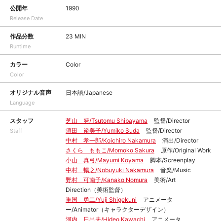
公開年
1990
Release Date
作品分数
23 MIN
Runtime
カラー
Color
Color
オリジナル音声
日本語/Japanese
Language
スタッフ
芝山 努/Tsutomu Shibayama
監督/Director
須田 裕美子/Yumiko Suda
監督/Director
Staff
中村 孝一郎/Koichiro Nakamura
演出/Director
さくら ももこ/Momoko Sakura
原作/Original Work
小山 真弓/Mayumi Koyama
脚本/Screenplay
中村 暢之/Nobuyuki Nakamura
音楽/Music
野村 可南子/Kanako Nomura
美術/Art
Direction（美術監督）
重国 勇二/Yuji Shigekuni
アニメータ
ー/Animator（キャラクターデザイン）
河内 日出夫/Hideo Kawachi
アニメータ