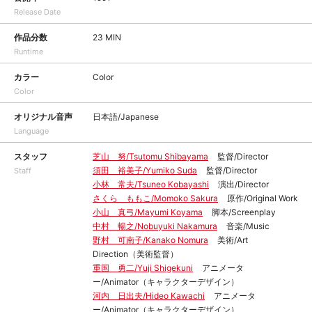
Release Date
作品分数
23 MIN
Runtime
カラー
Color
Color
オリジナル音声
日本語/Japanese
Language
スタッフ
芝山 努/Tsutomu Shibayama
監督/Director
須田 裕美子/Yumiko Suda
監督/Director
Staff
小林 常夫/Tsuneo Kobayashi
演出/Director
さくら ももこ/Momoko Sakura
原作/Original Work
小山 真弓/Mayumi Koyama
脚本/Screenplay
中村 暢之/Nobuyuki Nakamura
音楽/Music
野村 可南子/Kanako Nomura
美術/Art
Direction（美術監督）
重国 勇二/Yuji Shigekuni
アニメータ
ー/Animator（キャラクターデザイン）
河内 日出夫/Hideo Kawachi
アニメータ
ー/Animator（キャラクターデザイン）