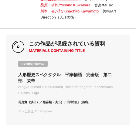
桑原 研郎/Yoshiro Kuwabara
音楽/Music
川本 喜八郎/Kihachiro Kawamoto
美術/Art
Direction（人形美術）
この作品が収録されている資料
MATERIALS CONTAINING TITLE
DVD館内視聴のみ
人形歴史スペクタクル 平家物語 完全版 第二
部 栄華
Ningyo rekishi supekutakuru, Heike monogatari: Kanzemban.
Dainibu. Eiga
花房實（演出）／熊谷勲（演出）／田中知巳（演出）
テレビ放送/TV Program