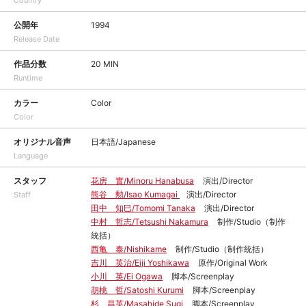
Country
公開年
1994
Release Date
作品分数
20 MIN
Runtime
カラー
Color
Color
オリジナル音声
日本語/Japanese
Language
スタッフ
花房 實/Minoru Hanabusa
演出/Director
熊谷 勲/Isao Kumagai
演出/Director
Staff
田中 知巳/Tomomi Tanaka
演出/Director
中村 哲志/Tetsushi Nakamura
制作/Studio（制作
統括）
西亀 泰/Nishikame
制作/Studio（制作統括）
吉川 英治/Eiji Yoshikawa
原作/Original Work
小川 英/Ei Ogawa
脚本/Screenplay
胡桃 哲/Satoshi Kurumi
脚本/Screenplay
杉 昌英/Masahide Sugi
脚本/Screenplay