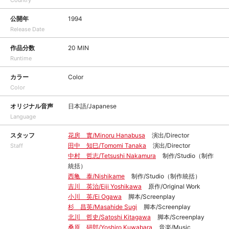
Country
公開年
1994
Release Date
作品分数
20 MIN
Runtime
カラー
Color
Color
オリジナル音声
日本語/Japanese
Language
スタッフ
花房 實/Minoru Hanabusa
演出/Director
田中 知巳/Tomomi Tanaka
演出/Director
Staff
中村 哲志/Tetsushi Nakamura
制作/Studio（制作
統括）
西亀 泰/Nishikame
制作/Studio（制作統括）
吉川 英治/Eiji Yoshikawa
原作/Original Work
小川 英/Ei Ogawa
脚本/Screenplay
杉 昌英/Masahide Sugi
脚本/Screenplay
北川 哲史/Satoshi Kitagawa
脚本/Screenplay
桑原 研郎/Yoshiro Kuwabara
音楽/Music