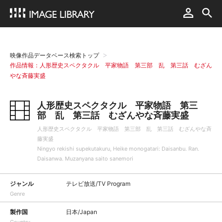
映像作品データベース検索トップ
作品情報：人形歴史スペクタクル 平家物語 第三部 乱 第三話 むざん
やな斉藤実盛
人形歴史スペクタクル 平家物語 第三
部 乱 第三話 むざんやな斉藤実盛
人形歴史スペクタクル 平家物語 第三部 乱 第三話 むざんやな斉
藤実盛
Ningyo rekishi supekutakuru, Heike monogatari: Daisanbu. Ran.
Daisanwa. Muzanyana saito sanemori
ジャンル
テレビ放送/TV Program
Genre
製作国
日本/Japan