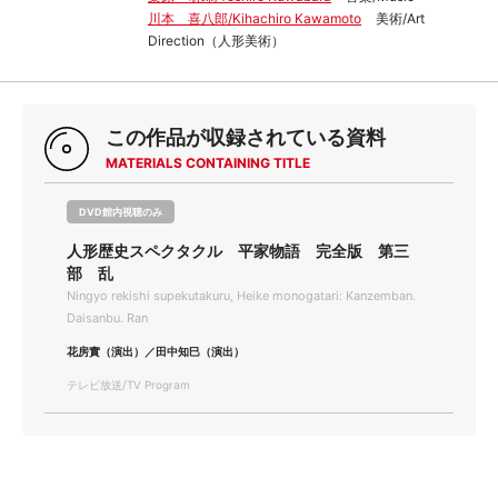
川本 喜八郎/Kihachiro Kawamoto
美術/Art
Direction（人形美術）
この作品が収録されている資料
MATERIALS CONTAINING TITLE
DVD館内視聴のみ
人形歴史スペクタクル 平家物語 完全版 第三
部 乱
Ningyo rekishi supekutakuru, Heike monogatari: Kanzemban.
Daisanbu. Ran
花房實（演出）／田中知巳（演出）
テレビ放送/TV Program