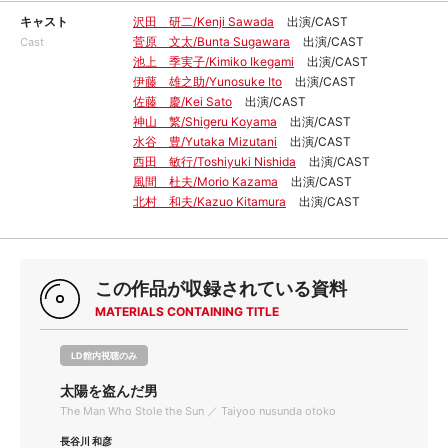
キャスト
沢田 研二/Kenji Sawada
出演/CAST
菅原 文太/Bunta Sugawara
出演/CAST
Cast
池上 季実子/Kimiko Ikegami
出演/CAST
伊藤 雄之助/Yunosuke Ito
出演/CAST
佐藤 慶/Kei Sato
出演/CAST
神山 繁/Shigeru Koyama
出演/CAST
水谷 豊/Yutaka Mizutani
出演/CAST
西田 敏行/Toshiyuki Nishida
出演/CAST
風間 杜夫/Morio Kazama
出演/CAST
北村 和夫/Kazuo Kitamura
出演/CAST
この作品が収録されている資料
MATERIALS CONTAINING TITLE
LD館内視聴のみ
太陽を盗んだ男
The Man Who Stole the Sun ／ Taiyoo nusunda otoko
長谷川 和彦