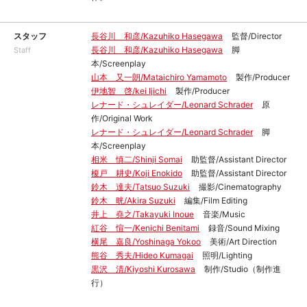
スタッフ
長谷川 和彦/Kazuhiko Hasegawa
監督/Director
長谷川 和彦/Kazuhiko Hasegawa
脚
Staff
本/Screenplay
山本 又一朗/Mataichiro Yamamoto
製作/Producer
伊地智 啓/kei Ijichi
製作/Producer
レナード・シュレイダー/Leonard Schrader
原
作/Original Work
レナード・シュレイダー/Leonard Schrader
脚
本/Screenplay
相米 慎二/Shinji Somai
助監督/Assistant Director
榎戸 耕史/Koji Enokido
助監督/Assistant Director
鈴木 達夫/Tatsuo Suzuki
撮影/Cinematography
鈴木 晄/Akira Suzuki
編集/Film Editing
井上 堯之/Takayuki Inoue
音楽/Music
紅谷 愃一/Kenichi Benitami
録音/Sound Mixing
横尾 嘉良/Yoshinaga Yokoo
美術/Art Direction
熊谷 秀夫/Hideo Kumagai
照明/Lighting
黒沢 清/Kiyoshi Kurosawa
制作/Studio（制作進
行）