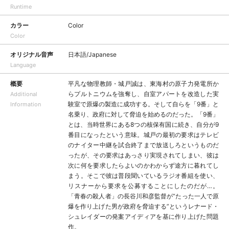
Runtime
カラー
Color
Color
オリジナル音声
日本語/Japanese
Language
概要
平凡な物理教師・城戸誠は、東海村の原子力発電所か
らプルトニウムを強奪し、自室アパートを改造した実
Additional
験室で原爆の製造に成功する。そして自らを「9番」と
Information
名乗り、政府に対して脅迫を始めるのだった。「9番」
とは、当時世界にある8つの核保有国に続き、自分が9
番目になったという意味。城戸の最初の要求はテレビ
のナイター中継を試合終了まで放送しろというものだ
ったが、その要求はあっさり実現されてしまい、彼は
次に何を要求したらよいのかわからず途方に暮れてし
まう。そこで彼は普段聞いているラジオ番組を使い、
リスナーから要求を公募することにしたのだが…。
「青春の殺人者」の長谷川和彦監督が“たった一人で原
爆を作り上げた男が政府を脅迫する”というレナード・
シュレイダーの発案アイディアを基に作り上げた問題
作。