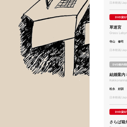
日本映画/Japa
DVD貸出
草迷宮
Grass Laby
寺山 修司
日本映画/Japa
DVD館内視
結婚案内
Kekkonannai
松永 好訓
日本映画/Japa
DVD貸出
さらば箱