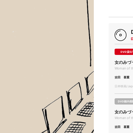
DVD貸出
女のみづ
Woman of t
吉田 喜重
日本映画/Japa
DVD館内視
女のみづ
Woman of t
吉田 喜重