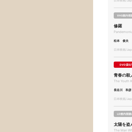
日本映画/Japa
VHS館内視
修羅
Pandemoni
松本 俊夫
日本映画/Japa
DVD貸出
青春の殺
The Youth K
長谷川 和彦
日本映画/Japa
LD館内視聴
太陽を盗
The Man Wh