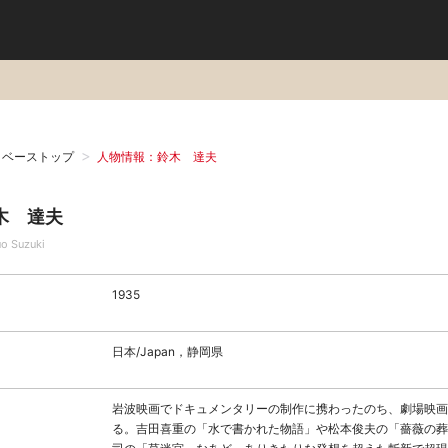
タベーストップ
人物情報：鈴木 達夫
木 達夫
uo Suzuki
1935
日本/Japan，静岡県
岩波映画でドキュメンタリーの制作に携わったのち、劇場映画
る。吉田喜重の「水で書かれた物語」や松本俊夫の「薔薇の葬