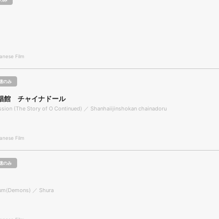
nese Film
聴のみ
娼館 チャイナドール
assion (The Story of O Continued) ／ Shanhaiijinshokan chainadoru
nese Film
聴のみ
um(Demons) ／ Shura