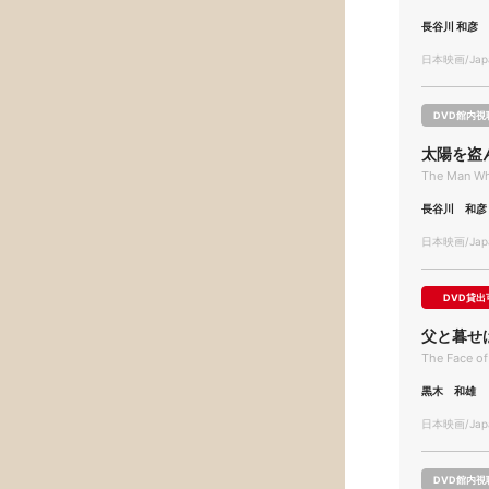
長谷川 和彦
日本映画/Japa
DVD館内視
太陽を盗
The Man Wh
長谷川 和彦
日本映画/Japa
DVD貸出
父と暮せ
The Face of
黒木 和雄
日本映画/Japa
DVD館内視