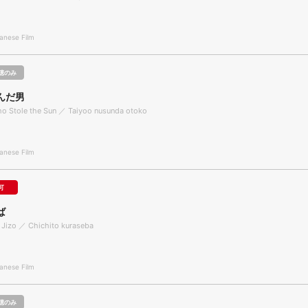
nese Film
聴のみ
んだ男
o Stole the Sun ／ Taiyoo nusunda otoko
nese Film
可
ば
 Jizo ／ Chichito kuraseba
nese Film
聴のみ