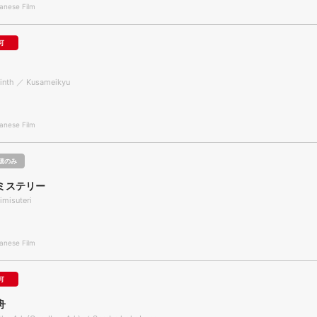
nese Film
可
rinth ／ Kusameikyu
nese Film
聴のみ
ミステリー
misuteri
nese Film
可
舟