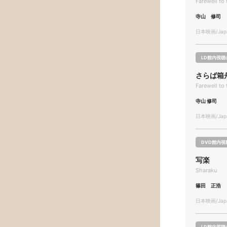
Farewell to
寺山 修司
日本映画/Japa
LD館内視聴
さらば箱
Farewell to
寺山 修司
日本映画/Japa
DVD館内視
写楽
Sharaku
篠田 正浩
日本映画/Japa
LD館内視聴