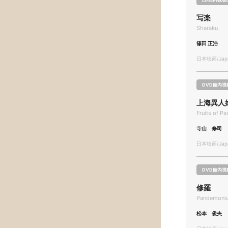
写楽
Sharaku
篠田 正浩
日本映画/Japa
DVD館内視
上海異人
Fruits of P
寺山 修司
日本映画/Japa
DVD館内視
修羅
Pandemoni
松本 俊夫