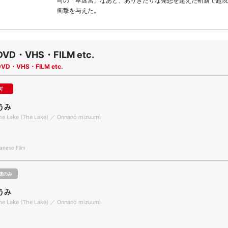
司の「草迷宮」なあど、ありきたりな発想を超えた斬新で超現
衝撃を与えた。
DVD・VHS・FILM etc.
DVD・VHS・FILM etc.
可
うみ
he Lake (The Lake) ／ Onnano mizuumi
nese Film
聴のみ
うみ
he Lake (The Lake) ／ Onnano mizuumi