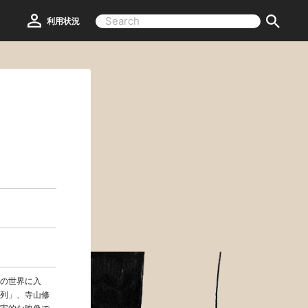
利用状況
の世界に入
列」、寺山修