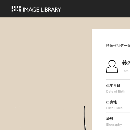
映像作品デー
鈴
Tats
生年月日
Date of Birth
出身地
Birth Place
経歴
Biography