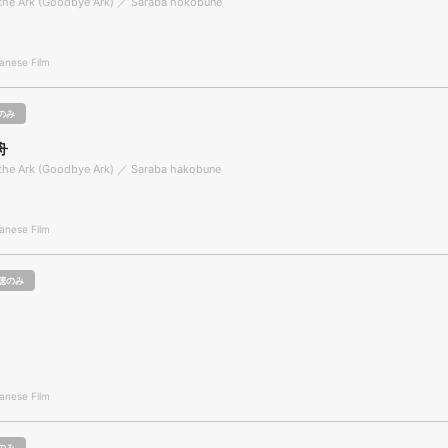
 the Ark (Goodbye Ark) ／ Saraba hokobune
nese Film
のみ
舟
 the Ark (Goodbye Ark) ／ Saraba hakobune
nese Film
聴のみ
nese Film
のみ