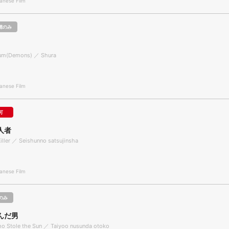
nese Film
聴のみ
um(Demons) ／ Shura
nese Film
可
人者
iller ／ Seishunno satsujinsha
nese Film
のみ
んだ男
o Stole the Sun ／ Taiyoo nusunda otoko