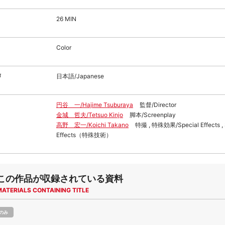
26 MIN
Color
声
日本語/Japanese
円谷 一/Hajime Tsuburaya
監督/Director
金城 哲夫/Tetsuo Kinjo
脚本/Screenplay
高野 宏一/Koichi Takano
特撮 , 特殊効果/Special Effects , 
Effects（特殊技術）
この作品が収録されている資料
MATERIALS CONTAINING TITLE
のみ