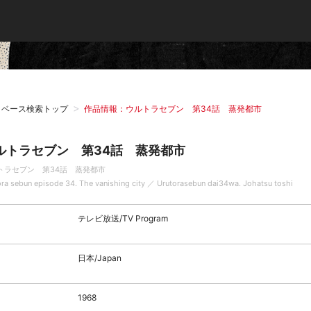
タベース検索トップ
作品情報：ウルトラセブン 第34話 蒸発都市
ルトラセブン 第34話 蒸発都市
トラセブン 第34話 蒸発都市
ora sebun episode 34. The vanishing city ／ Urutorasebun dai34wa. Johatsu toshi
テレビ放送/TV Program
日本/Japan
1968