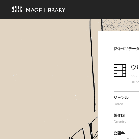
映像作品デー
ウ
ウル
Urut
ジャンル
Genre
製作国
Country
公開年