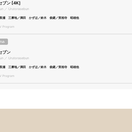
ブン [4K]
bun ／ Urutorasebun
長瀬 三摩地／満田 かずほ／鈴木 俊継／実相寺 昭雄他
 Program
のみ
セブン
bun ／ Urutorasebun
長瀬 三摩地／満田 かずほ／鈴木 俊継／実相寺 昭雄他
 Program