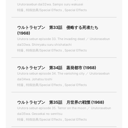
Urutorasebun dai32wa. Sampo suru wakusei
特撮 , 特殊効果/Special Effects , Special Effects
ウルトラセブン 第33話 侵略する死者たち
(1968)
Urutora sebun episode 33. The invading dead ／ Urutorasebun
dai33wa. Shinryaku suru shishatachi
特撮 , 特殊効果/Special Effects , Special Effects
ウルトラセブン 第34話 蒸発都市 (1968)
Urutora sebun episode 34. The vanishing city ／ Urutorasebun
dai34wa. Johatsu toshi
特撮 , 特殊効果/Special Effects , Special Effects
ウルトラセブン 第35話 月世界の戦慄 (1968)
Urutora sebun episode 35. Terror on the moon ／ Urutorasebun
dai35wa. Gessekai no senritsu
特撮 , 特殊効果/Special Effects , Special Effects