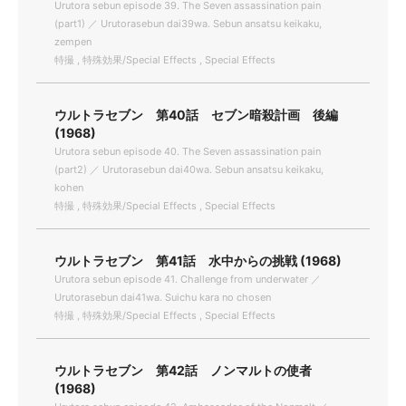
Urutora sebun episode 39. The Seven assassination pain
(part1) ／ Urutorasebun dai39wa. Sebun ansatsu keikaku,
zempen
特撮 , 特殊効果/Special Effects , Special Effects
ウルトラセブン 第40話 セブン暗殺計画 後編
(1968)
Urutora sebun episode 40. The Seven assassination pain
(part2) ／ Urutorasebun dai40wa. Sebun ansatsu keikaku,
kohen
特撮 , 特殊効果/Special Effects , Special Effects
ウルトラセブン 第41話 水中からの挑戦 (1968)
Urutora sebun episode 41. Challenge from underwater ／
Urutorasebun dai41wa. Suichu kara no chosen
特撮 , 特殊効果/Special Effects , Special Effects
ウルトラセブン 第42話 ノンマルトの使者
(1968)