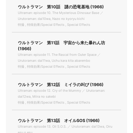
ウルトラマン 第10話 謎の恐竜基地 (1966)
Ultraman: episode 10. The Mysterious Dinosaur Base ／
Urutoraman: dai10wa, Nazo no kyoryu kichi
特撮 , 特殊効果/Special Effects , Special Effects
ウルトラマン 第11話 宇宙から来た暴れん坊
(1966)
Ultraman: episode 11. The Rascal from Outer Space ／
Urutoraman: dai11wa, Uchu kara kita abarembo
特撮 , 特殊効果/Special Effects , Special Effects
ウルトラマン 第12話 ミイラの叫び (1966)
Ultraman: episode 12. Cry of the Mummy ／ Urutoraman:
dai12wa, Miira no sakebi
特撮 , 特殊効果/Special Effects , Special Effects
ウルトラマン 第13話 オイルSOS (1966)
Ultraman: episode 13. Oil S.O.S. ／ Urutoraman: dai13wa, Oiru
esu o esu