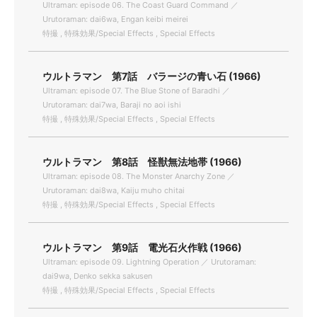
Ultraman: episode 06. The Coast Guard Command ／
Urutoraman: dai6wa, Engan keibi meirei
特撮 , 特殊効果/Special Effects , Special Effects
ウルトラマン 第7話 バラージの青い石 (1966)
Ultraman: episode 07. The Blue Stone of Baradhi ／
Urutoraman: dai7wa, Baraji no aoi ishi
特撮 , 特殊効果/Special Effects , Special Effects
ウルトラマン 第8話 怪獣無法地帯 (1966)
Ultraman: episode 08. The Monster Anarchy Zone ／
Urutoraman: dai8wa, Kaiju muho chitai
特撮 , 特殊効果/Special Effects , Special Effects
ウルトラマン 第9話 電光石火作戦 (1966)
Ultraman: episode 09. Lightning Operation ／ Urutoraman:
dai9wa, Denko sekka sakusen
特撮 , 特殊効果/Special Effects , Special Effects