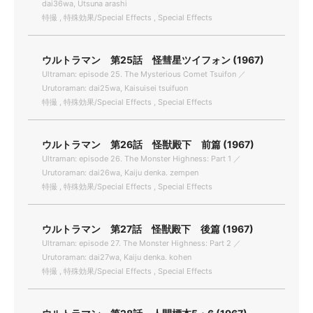
dai36wa, Utsuna arashi
特撮 , 特殊効果/Special Effects , Special Effects
ウルトラマン 第25話 怪彗星ツイフォン (1967)
Ultraman: episode 25. The Mysterious Comet Tsuifon ／
Urutoraman: dai25wa, Kaisuisei tsuifuon
特撮 , 特殊効果/Special Effects , Special Effects
ウルトラマン 第26話 怪獣殿下 前篇 (1967)
Ultraman: episode 26. The Monster Highness: Part 1 ／
Urutoraman: dai26wa, Kaiju denka. zempen
特撮 , 特殊効果/Special Effects , Special Effects
ウルトラマン 第27話 怪獣殿下 後篇 (1967)
Ultraman: episode 27. The Monster Highness: Part 2 ／
Urutoraman: dai27wa, Kaiju denka. kohen
特撮 , 特殊効果/Special Effects , Special Effects