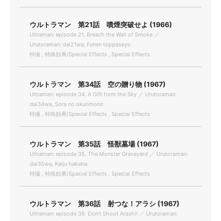
ウルトラマン 第21話 噴煙突破せよ (1966)
Ultraman: episode 21. Breach the Wall of Smoke ／
Urutoraman: dai21wa, Funen toppaseyo
特撮 , 特殊効果/Special Effects , Special Effects
ウルトラマン 第34話 空の贈り物 (1967)
Ultraman: episode 34. A Gift from the Sky ／ Urutoraman:
dai34wa, Sora no okurimono
特撮 , 特殊効果/Special Effects , Special Effects
ウルトラマン 第35話 怪獣墓場 (1967)
Ultraman: episode 35. The Monster Graveyard ／ Urutoraman:
dai35wa, Kaiju hakaba
特撮 , 特殊効果/Special Effects , Special Effects
ウルトラマン 第36話 射つな！アラシ (1967)
Ultraman: episode 36. Don't Shoot Arashi! ／ Urutoraman: