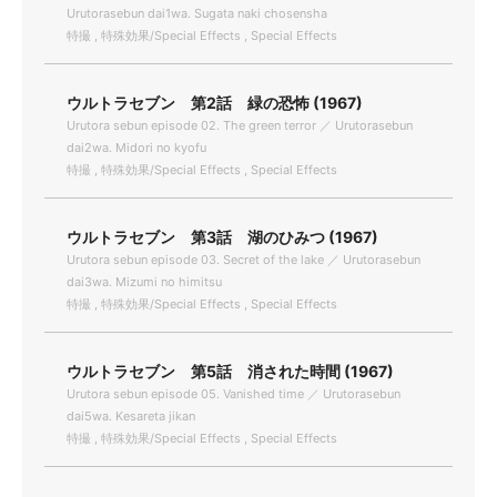
Urutorasebun dai1wa. Sugata naki chosensha
特撮 , 特殊効果/Special Effects , Special Effects
ウルトラセブン 第2話 緑の恐怖 (1967)
Urutora sebun episode 02. The green terror ／ Urutorasebun
dai2wa. Midori no kyofu
特撮 , 特殊効果/Special Effects , Special Effects
ウルトラセブン 第3話 湖のひみつ (1967)
Urutora sebun episode 03. Secret of the lake ／ Urutorasebun
dai3wa. Mizumi no himitsu
特撮 , 特殊効果/Special Effects , Special Effects
ウルトラセブン 第5話 消された時間 (1967)
Urutora sebun episode 05. Vanished time ／ Urutorasebun
dai5wa. Kesareta jikan
特撮 , 特殊効果/Special Effects , Special Effects