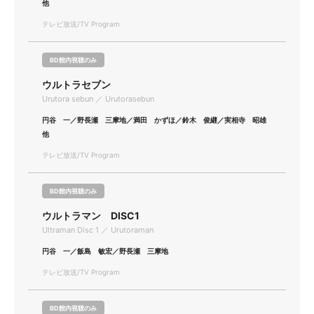
他
テレビ放送/TV Program
BD館内視聴のみ
ウルトラセブン
Urutora sebun ／ Urutorasebun
円谷 一／野長瀬 三摩地／満田 かずほ／鈴木 俊継／実相寺 昭雄
他
テレビ放送/TV Program
BD館内視聴のみ
ウルトラマン DISC1
Ultraman Disc 1 ／ Urutoraman
円谷 一／飯島 敏宏／野長瀬 三摩地
テレビ放送/TV Program
BD館内視聴のみ