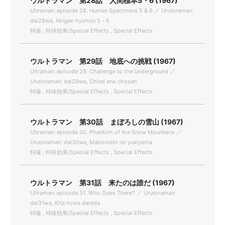
ウルトラマン 第28話 人間標本5・6 (1967)
Ultraman: episode 28. Human Specimens 5 & 6 ／ Urutoraman:
dai28wa, Ningen hyohon 5・6
特撮 , 特殊効果/Special Effects , Special Effects
ウルトラマン 第29話 地底への挑戦 (1967)
Ultraman: episode 29. Challenge to the Underground ／
Urutoraman: dai29wa, Chitei eno chosen
特撮 , 特殊効果/Special Effects , Special Effects
ウルトラマン 第30話 まぼろしの雪山 (1967)
Ultraman: episode 30. Phantom of the Snow Mountains ／
Urutoraman: dai30wa, Maboroshi no yukiyama
特撮 , 特殊効果/Special Effects , Special Effects
ウルトラマン 第31話 来たのは誰だ (1967)
Ultraman: episode 31. Who Goes There? ／ Urutoraman:
dai31wa, Kita nowa dareda
特撮 , 特殊効果/Special Effects , Special Effects