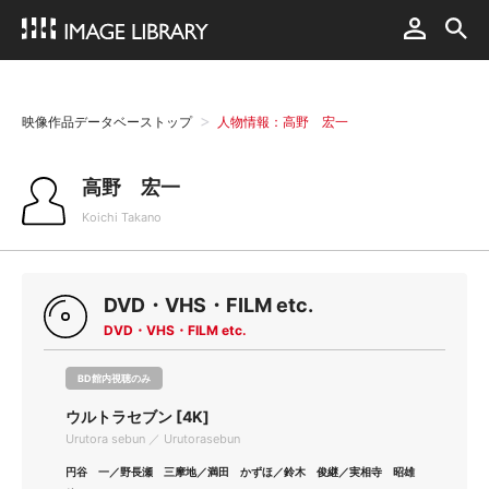
映像作品データベーストップ
人物情報：高野 宏一
高野 宏一
Koichi Takano
DVD・VHS・FILM etc.
DVD・VHS・FILM etc.
BD館内視聴のみ
ウルトラセブン [4K]
Urutora sebun ／ Urutorasebun
円谷 一／野長瀬 三摩地／満田 かずほ／鈴木 俊継／実相寺 昭雄