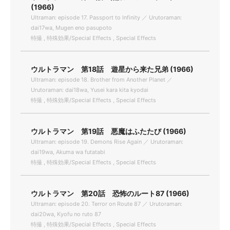
(1966)
Ultraman: episode 17. Passport to Infinity ／ Urutoraman:
dai17wa, Mugen eno pasupoto
特撮 , 特殊効果/Special Effects , Special Effects
ウルトラマン 第18話 遊星から来た兄弟 (1966)
Ultraman: episode 18. Brother from Another Planet ／
Urutoraman: dai18wa, Yusei kara kita kyodai
特撮 , 特殊効果/Special Effects , Special Effects
ウルトラマン 第19話 悪魔はふたたび (1966)
Ultraman: episode 19. Demons Rise Again ／ Urutoraman:
dai19wa, Akuma wa futatabi
特撮 , 特殊効果/Special Effects , Special Effects
ウルトラマン 第20話 恐怖のルート87 (1966)
Ultraman: episode 20. Terror on Route 87 ／ Urutoraman:
dai20wa, Kyofu no ruto 87
特撮 , 特殊効果/Special Effects , Special Effects