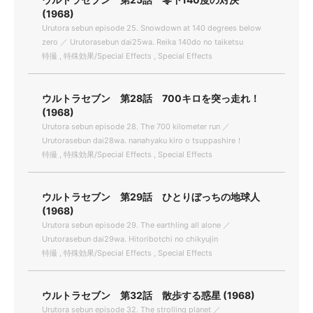
(1968)
Urutora sebun episode 25. Snowdown at 140 degrees below
zero ／ Urutorasebun dai25wa. Reika 140do no taiketsu
特撮 , 特殊効果/Special Effects , Special Effects
ウルトラセブン 第28話 700キロを突っ走れ！
(1968)
Urutora sebun episode 28. The 700 kilometer run ／
Urutorasebun dai28wa. nanahyaku kiro o tsuppashire！
特撮 , 特殊効果/Special Effects , Special Effects
ウルトラセブン 第29話 ひとりぼっちの地球人
(1968)
Urutora sebun episode 29. The earthling all alone ／
Urutorasebun dai29wa. Hitoribotchi no chikyujin
特撮 , 特殊効果/Special Effects , Special Effects
ウルトラセブン 第32話 散歩する惑星 (1968)
Urutora sebun episode 32. The strolling planet ／