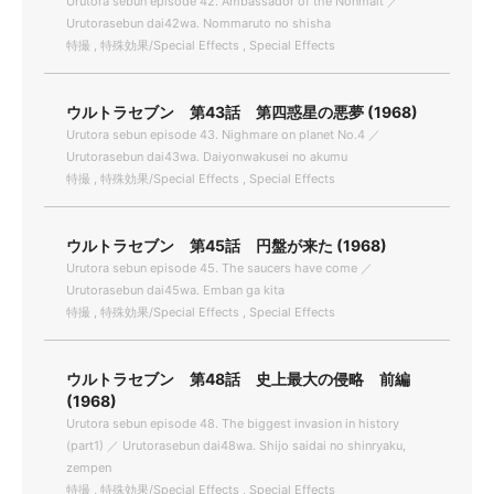
Urutora sebun episode 42. Ambassador of the Nonmalt ／
Urutorasebun dai42wa. Nommaruto no shisha
特撮 , 特殊効果/Special Effects , Special Effects
ウルトラセブン 第43話 第四惑星の悪夢 (1968)
Urutora sebun episode 43. Nighmare on planet No.4 ／
Urutorasebun dai43wa. Daiyonwakusei no akumu
特撮 , 特殊効果/Special Effects , Special Effects
ウルトラセブン 第45話 円盤が来た (1968)
Urutora sebun episode 45. The saucers have come ／
Urutorasebun dai45wa. Emban ga kita
特撮 , 特殊効果/Special Effects , Special Effects
ウルトラセブン 第48話 史上最大の侵略 前編
(1968)
Urutora sebun episode 48. The biggest invasion in history
(part1) ／ Urutorasebun dai48wa. Shijo saidai no shinryaku,
zempen
特撮 , 特殊効果/Special Effects , Special Effects