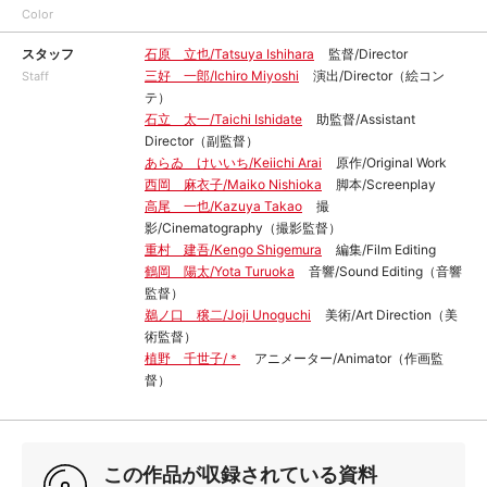
Color
スタッフ
石原 立也/Tatsuya Ishihara
監督/Director
三好 一郎/Ichiro Miyoshi
演出/Director（絵コン
Staff
テ）
石立 太一/Taichi Ishidate
助監督/Assistant
Director（副監督）
あらゐ けいいち/Keiichi Arai
原作/Original Work
西岡 麻衣子/Maiko Nishioka
脚本/Screenplay
高尾 一也/Kazuya Takao
撮
影/Cinematography（撮影監督）
重村 建吾/Kengo Shigemura
編集/Film Editing
鶴岡 陽太/Yota Turuoka
音響/Sound Editing（音響
監督）
鵜ノ口 穣二/Joji Unoguchi
美術/Art Direction（美
術監督）
植野 千世子/＊
アニメーター/Animator（作画監
督）
この作品が収録されている資料