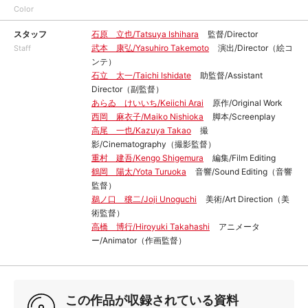
Color
スタッフ
石原 立也/Tatsuya Ishihara
監督/Director
武本 康弘/Yasuhiro Takemoto
演出/Director（絵コ
Staff
ンテ）
石立 太一/Taichi Ishidate
助監督/Assistant
Director（副監督）
あらゐ けいいち/Keiichi Arai
原作/Original Work
西岡 麻衣子/Maiko Nishioka
脚本/Screenplay
高尾 一也/Kazuya Takao
撮
影/Cinematography（撮影監督）
重村 建吾/Kengo Shigemura
編集/Film Editing
鶴岡 陽太/Yota Turuoka
音響/Sound Editing（音響
監督）
鵜ノ口 穣二/Joji Unoguchi
美術/Art Direction（美
術監督）
高橋 博行/Hiroyuki Takahashi
アニメータ
ー/Animator（作画監督）
この作品が収録されている資料