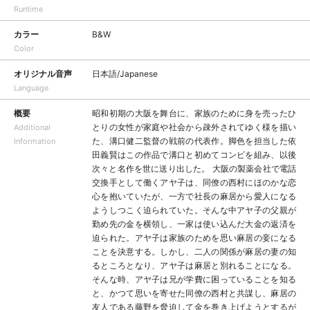
Runtime
カラー
B&W
Color
オリジナル音声
日本語/Japanese
Language
概要
昭和初期の大阪を舞台に、家族のために身を売ったひ
とりの女性が家庭や社会から疎外されてゆく様を描い
Additional
た、溝口健二監督の戦前の代表作。脚色を担当した依
Information
田義賢はこの作品で溝口と初めてコンビを組み、以後
次々と名作を世に送り出した。 大阪の製薬会社で電話
交換手として働くアヤ子は、同僚の西村にほのかな恋
心を抱いていたが、一方で社長の麻居から愛人になる
ようしつこく迫られていた。そんな中アヤ子の父親が
勤め先の金を横領し、一家は使い込んだ大金の返済を
迫られた。アヤ子は家族のためを思い麻居の妾になる
ことを決意する。しかし、二人の関係が麻居の妻の知
るところとなり、アヤ子は麻居と別れることになる。
そんな時、アヤ子は兄が学費に困っていることを知る
と、かつて思いを寄せた同僚の西村と共謀し、麻居の
友人である藤野を脅迫して金を巻き上げようとするが