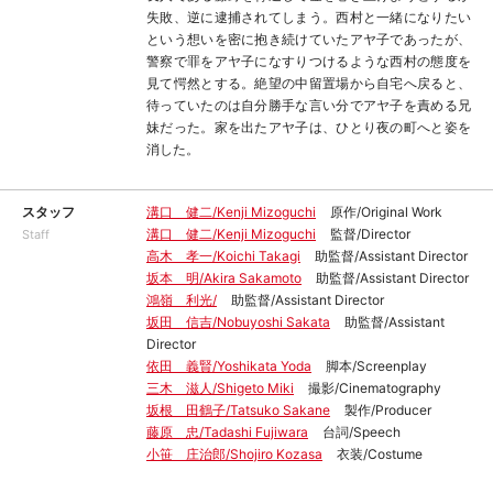
失敗、逆に逮捕されてしまう。西村と一緒になりたい
という想いを密に抱き続けていたアヤ子であったが、
警察で罪をアヤ子になすりつけるような西村の態度を
見て愕然とする。絶望の中留置場から自宅へ戻ると、
待っていたのは自分勝手な言い分でアヤ子を責める兄
妹だった。家を出たアヤ子は、ひとり夜の町へと姿を
消した。
スタッフ
溝口 健二/Kenji Mizoguchi
原作/Original Work
溝口 健二/Kenji Mizoguchi
監督/Director
Staff
高木 孝一/Koichi Takagi
助監督/Assistant Director
坂本 明/Akira Sakamoto
助監督/Assistant Director
鴻嶺 利光/
助監督/Assistant Director
坂田 信吉/Nobuyoshi Sakata
助監督/Assistant
Director
依田 義賢/Yoshikata Yoda
脚本/Screenplay
三木 滋人/Shigeto Miki
撮影/Cinematography
坂根 田鶴子/Tatsuko Sakane
製作/Producer
藤原 忠/Tadashi Fujiwara
台詞/Speech
小笹 庄治郎/Shojiro Kozasa
衣装/Costume