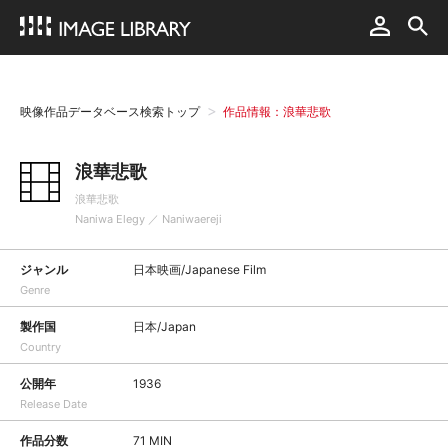
映像作品データベース検索トップ
作品情報：浪華悲歌
浪華悲歌
浪華悲歌
Naniwa Elegy ／ Naniwaereji
ジャンル
日本映画/Japanese Film
Genre
製作国
日本/Japan
Country
公開年
1936
Release Date
作品分数
71 MIN