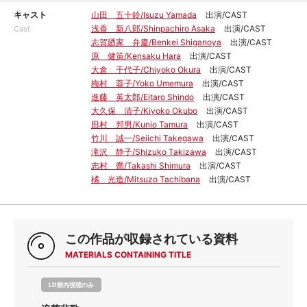
キャスト
山田 五十鈴/Isuzu Yamada
出演/CAST
浅香 新八郎/Shinpachiro Asaka
出演/CAST
Cast
志賀廼家 弁慶/Benkei Shiganoya
出演/CAST
原 健策/Kensaku Hara
出演/CAST
大倉 千代子/Chiyoko Okura
出演/CAST
梅村 蓉子/Yoko Umemura
出演/CAST
進藤 英太郎/Eitaro Shindo
出演/CAST
大久保 清子/Kiyoko Okubo
出演/CAST
田村 邦男/Kunio Tamura
出演/CAST
竹川 誠一/Seiichi Takegawa
出演/CAST
滝沢 静子/Shizuko Takizawa
出演/CAST
志村 喬/Takashi Shimura
出演/CAST
橘 光造/Mitsuzo Tachibana
出演/CAST
この作品が収録されている資料
MATERIALS CONTAINING TITLE
LD館内視聴のみ