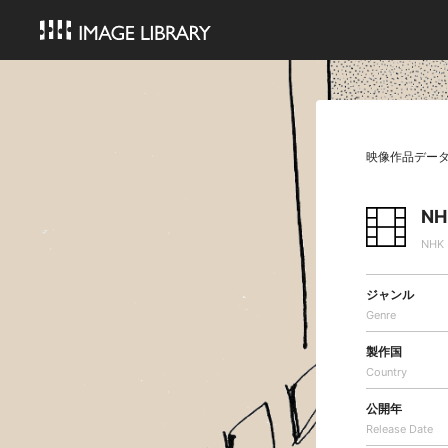
映像作品デー
N
NH
ジャンル
Genre
製作国
Country
公開年
Release Date