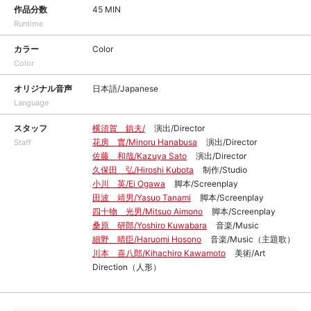
作品分数
45 MIN
Runtime
カラー
Color
Color
オリジナル音声
日本語/Japanese
Language
スタッフ
横須賀 鎮夫/
演出/Director
花房 實/Minoru Hanabusa
演出/Director
Staff
佐藤 和哉/Kazuya Sato
演出/Director
久保田 弘/Hiroshi Kubota
制作/Studio
小川 英/Ei Ogawa
脚本/Screenplay
田波 靖男/Yasuo Tanami
脚本/Screenplay
四十物 光男/Mitsuo Aimono
脚本/Screenplay
桑原 研郎/Yoshiro Kuwabara
音楽/Music
細野 晴臣/Haruomi Hosono
音楽/Music（主題歌）
川本 喜八郎/Kihachiro Kawamoto
美術/Art
Direction（人形）