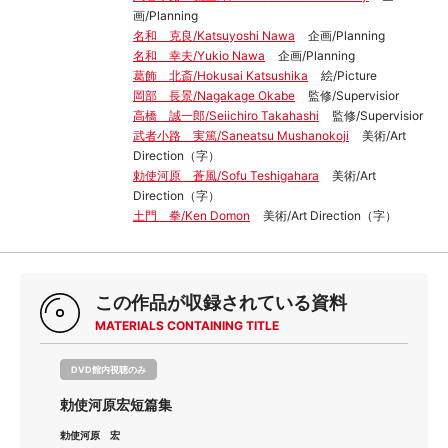
画/Planning
名和 克良/Katsuyoshi Nawa
企画/Planning
名和 幸夫/Yukio Nawa
企画/Planning
葛飾 北斎/Hokusai Katsushika
絵/Picture
岡部 長景/Nagakage Okabe
監修/Supervisior
高橋 誠一郎/Seiichiro Takahashi
監修/Supervisior
武者小路 実篤/Saneatsu Mushanokoji
美術/Art
Direction（字）
勅使河原 蒼風/Sofu Teshigahara
美術/Art
Direction（字）
土門 拳/Ken Domon
美術/Art Direction（字）
この作品が収録されている資料
MATERIALS CONTAINING TITLE
DVD館内視聴のみ
勅使河原宏短篇集
勅使河原 宏