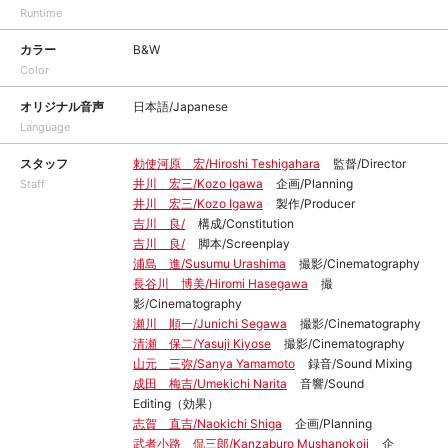
Runtime
カラー
B&W
Color
オリジナル音声
日本語/Japanese
Language
スタッフ
勅使河原 宏/Hiroshi Teshigahara
監督/Director
井川 宏三/Kozo Igawa
企画/Planning
Staff
井川 宏三/Kozo Igawa
製作/Producer
吉川 良/
構成/Constitution
吉川 良/
脚本/Screenplay
浦島 進/Susumu Urashima
撮影/Cinematography
長谷川 博美/Hiromi Hasegawa
撮
影/Cinematography
瀬川 順一/Junichi Segawa
撮影/Cinematography
清瀬 保二/Yasuji Kiyose
撮影/Cinematography
山元 三弥/Sanya Yamamoto
録音/Sound Mixing
成田 梅吉/Umekichi Narita
音響/Sound
Editing（効果）
志賀 直吉/Naokichi Shiga
企画/Planning
武者小路 侃三郎/Kanzaburo Mushanokoji
企