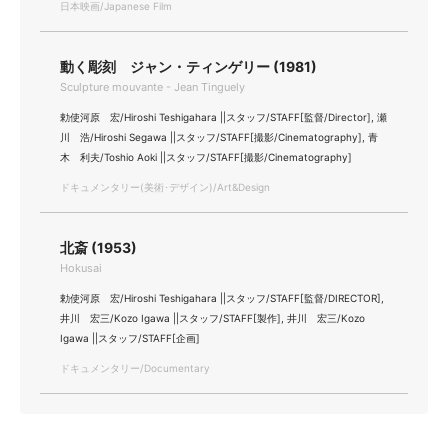
日本映画/Japanese Film
動く彫刻 ジャン・ティンゲリー (1981)
Sculpture mouvante - Jean Tinguely
勅使河原 宏/Hiroshi Teshigahara ||スタッフ/STAFF[監督/Director], 瀬
川 浩/Hiroshi Segawa ||スタッフ/STAFF[撮影/Cinematography], 青
木 利夫/Toshio Aoki ||スタッフ/STAFF[撮影/Cinematography]
ドキュメンタリー(美術･デザイン)/Art&Design
北斎 (1953)
Hokusai
勅使河原 宏/Hiroshi Teshigahara ||スタッフ/STAFF[監督/DIRECTOR],
井川 宏三/Kozo Igawa ||スタッフ/STAFF[製作], 井川 宏三/Kozo
Igawa ||スタッフ/STAFF[企画]
ドキュメンタリー/Documentary