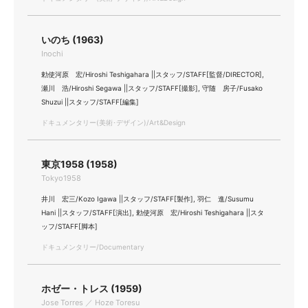
いのち (1963)
Inochi
勅使河原 宏/Hiroshi Teshigahara ||スタッフ/STAFF[監督/DIRECTOR],
瀬川 浩/Hiroshi Segawa ||スタッフ/STAFF[撮影], 守随 房子/Fusako
Shuzui ||スタッフ/STAFF[編集]
ドキュメンタリー(美術･デザイン)/Art&Design
東京1958 (1958)
Tokyo1958
井川 宏三/Kozo Igawa ||スタッフ/STAFF[製作], 羽仁 進/Susumu
Hani ||スタッフ/STAFF[演出], 勅使河原 宏/Hiroshi Teshigahara ||スタ
ッフ/STAFF[脚本]
ドキュメンタリー/Documentary
ホゼー・トレス (1959)
Jose Torres ／ Hoze Toresu