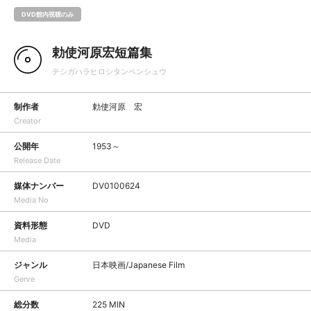
DVD館内視聴のみ
勅使河原宏短篇集
テシガハラヒロシタンペンシュウ
制作者
勅使河原 宏
Creator
公開年
1953～
Release Date
媒体ナンバー
DV0100624
Media No
資料形態
DVD
Media
ジャンル
日本映画/Japanese Film
Genre
総分数
225 MIN