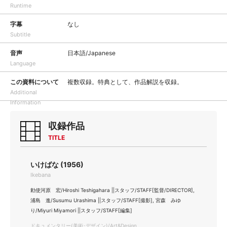
Runtime
字幕
なし
Subtitle
音声
日本語/Japanese
Language
この資料について
複数収録。特典として、作品解説を収録。
Additional
Information
収録作品
TITLE
いけばな (1956)
Ikebana
勅使河原 宏/Hiroshi Teshigahara ||スタッフ/STAFF[監督/DIRECTOR],
浦島 進/Susumu Urashima ||スタッフ/STAFF[撮影], 宮森 みゆ
り/Miyuri Miyamori ||スタッフ/STAFF[編集]
ドキュメンタリー(美術･デザイン)/Art&Design