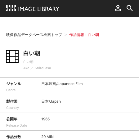
映像作品データベース検索トップ
作品情報：白い朝
白い朝
白い朝
Ako ／ Shiroi asa
ジャンル
日本映画/Japanese Film
Genre
製作国
日本/Japan
Country
公開年
1965
Release Date
作品分数
29 MIN