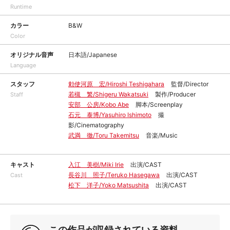
Runtime
カラー
B&W
Color
オリジナル音声
日本語/Japanese
Language
スタッフ
勅使河原 宏/Hiroshi Teshigahara
監督/Director
若槻 繁/Shigeru Wakatsuki
製作/Producer
Staff
安部 公房/Kobo Abe
脚本/Screenplay
石元 泰博/Yasuhiro Ishimoto
撮
影/Cinematography
武満 徹/Toru Takemitsu
音楽/Music
キャスト
入江 美樹/Miki Irie
出演/CAST
長谷川 照子/Teruko Hasegawa
出演/CAST
Cast
松下 洋子/Yoko Matsushita
出演/CAST
この作品が収録されている資料