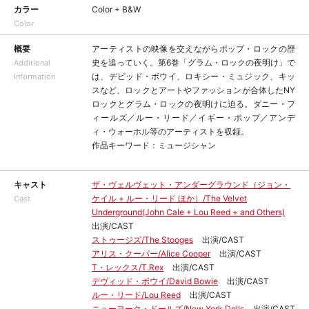
カラー
Color + B&W
Color
概要
アーティストの映像を交えながらポップ・ロックの歴
史を追っていく。第6巻「グラム・ロックの夜明け」で
Additional
は、デビッド・ボウイ、ロキシー・ミュジック、キッ
Information
スなど、ロックとアートやファッションが合体したNY
ロックとグラム・ロックの夜明けに迫る。ダニー・フ
ィールズ／ルー・リード／イギー・ポップ／アンデ
ィ・ウォーホル等のアーティストを収録。
作品キーワード：ミュージシャン
キャスト
ザ・ヴェルヴェット・アンダーグラウンド（ジョン・
ケイル + ルー・リード ほか）/The Velvet
Cast
Underground(John Cale + Lou Reed + and Others)
出演/CAST
ストゥージズ/The Stooges
出演/CAST
アリス・クーパー/Alice Cooper
出演/CAST
T・レックス/T.Rex
出演/CAST
デヴィッド・ボウイ/David Bowie
出演/CAST
ルー・リード/Lou Reed
出演/CAST
ニューヨーク・ドールズ/New York Dolls
出演/CAST