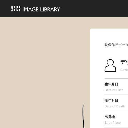
映像作品デー
デ
Davi
生年月日
Date of Birth
没年月日
Date of Death
出身地
Birth Place