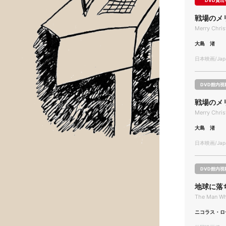
DVD貸出
戦場のメ
Merry Chri
大島 渚
日本映画/Japa
DVD館内視
戦場のメ
Merry Chri
大島 渚
日本映画/Japa
DVD館内視
地球に落
The Man Who
ニコラス・ロ