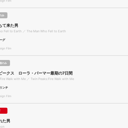
gn Film
のみ
ちて来た男
 Fell to Earth ／ The Man Who Fell to Earth
ーグ
gn Film
聴のみ
ピークス ローラ・パーマー最期の7日間
Fire Walk with Me ／ Twin Peaks:Fire Walk with Me
リンチ
gn Film
可
れた男
oon