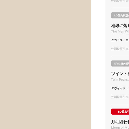
外国映画/Forei
LD館内視聴
地球に落
The Man Who
ニコラス・ロ
外国映画/Forei
DVD館内視
ツイン・
Twin Peaks:
デヴィッド・
外国映画/Forei
BD貸出
月に囚わ
Moon ／ M