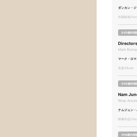
ダンカン・ジ
外国映画/Forei
DVD館内視
Directo
Mark Roman
マーク・ロマ
音楽/Music
DVD館内視
Nam Jun
Wrap Aroun
ナムジュン・
映像作品/Visua
VHS館内視