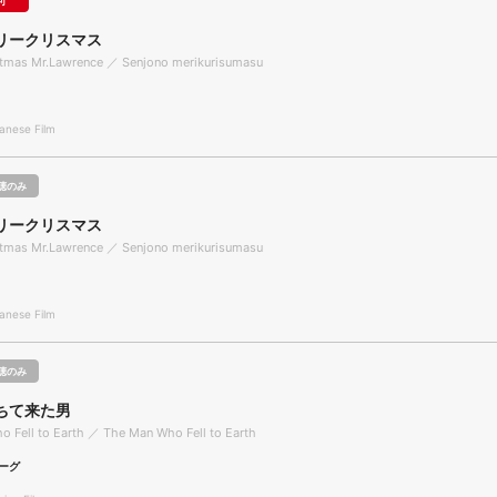
可
リークリスマス
stmas Mr.Lawrence ／ Senjono merikurisumasu
nese Film
聴のみ
リークリスマス
stmas Mr.Lawrence ／ Senjono merikurisumasu
nese Film
聴のみ
ちて来た男
 Fell to Earth ／ The Man Who Fell to Earth
ーグ