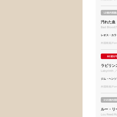
LD館内視聴
汚れた血
Bad Blood(
レオス・カラ
外国映画/Forei
BD貸出
ラビリン
Labyrinth ／
ジム・ヘンソ
外国映画/Forei
DVD館内視
ルー・リ
Lou Reed:Ro