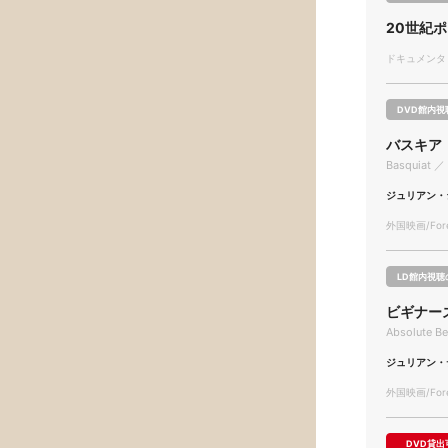
20世紀
ドキュメンタリー
DVD館内視
バスキア
Basquiat ／ 
ジュリアン・
外国映画/Forei
LD館内視聴
ビギナー
Absolute Be
ジュリアン・
外国映画/Forei
DVD貸出