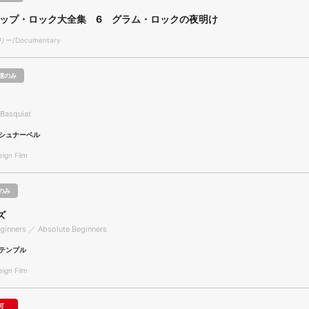
ポップ・ロック大全集 6 グラム・ロックの夜明け
/Documentary
聴のみ
Basquiat
シュナーベル
gn Film
のみ
ズ
ginners ／ Absolute Beginners
テンプル
gn Film
可