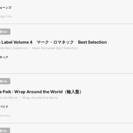
ョーンズ
gn Film
聴のみ
rs Label Volume 4 マーク・ロマネック Best Selection
ek Best Selection ／ Mark Romanek Best Selection
ネック
聴のみ
e Paik : Wrap Around the World（輸入盤）
d the World ／ Wrap Around the World
パイク
l Arts
聴のみ