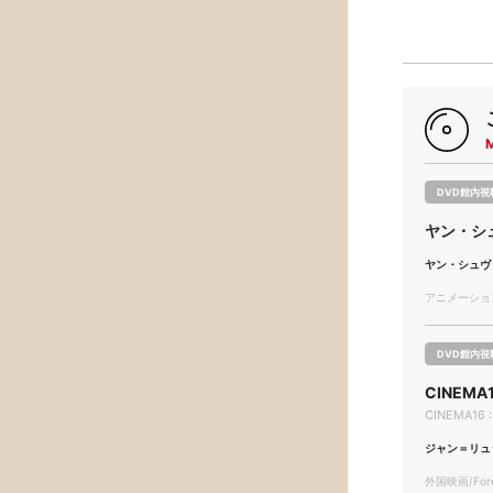
DVD館内視
ヤン・シ
ヤン・シュヴ
アニメーション/
DVD館内視
CINEMA16
CINEMA16 :
ジャン＝リュ
外国映画/Forei