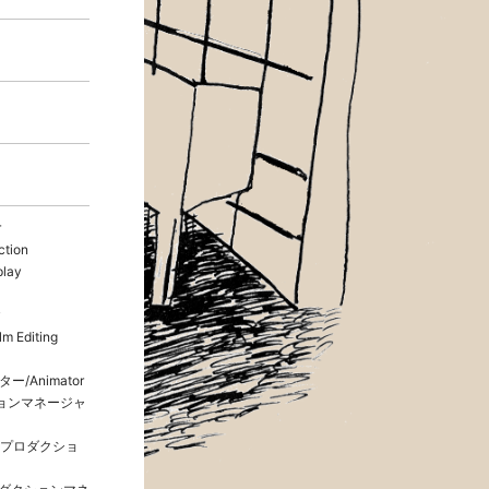
r
ction
lay
y
m Editing
ー/Animator
クションマネージャ
r（プロダクショ