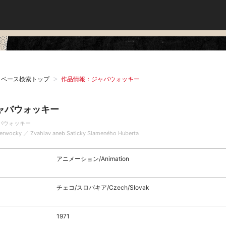
タベース検索トップ
作品情報：ジャバウォッキー
ャバウォッキー
バウォッキー
erwocky ／ Zvahlav aneb Saticky Slameného Huberta
アニメーション/Animation
チェコ/スロバキア/Czech/Slovak
1971