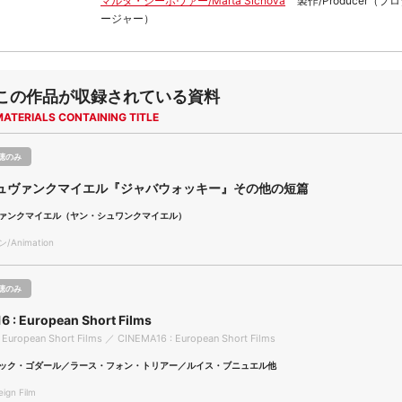
マルタ・シーホヴァー/Marta Sichova
製作/Producer（
ージャー）
この作品が収録されている資料
MATERIALS CONTAINING TITLE
聴のみ
ュヴァンクマイエル『ジャバウォッキー』その他の短篇
ァンクマイエル（ヤン・シュワンクマイエル）
Animation
聴のみ
 : European Short Films
 European Short Films ／ CINEMA16 : European Short Films
ック・ゴダール／ラース・フォン・トリアー／ルイス・ブニュエル他
gn Film