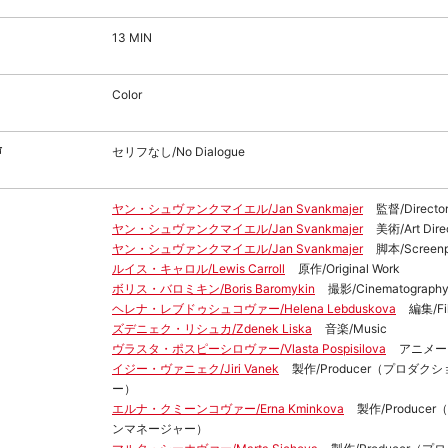
13 MIN
Color
声
セリフなし/No Dialogue
ヤン・シュヴァンクマイエル/Jan Svankmajer
監督/Directo
ヤン・シュヴァンクマイエル/Jan Svankmajer
美術/Art Dire
ヤン・シュヴァンクマイエル/Jan Svankmajer
脚本/Screenp
ルイス・キャロル/Lewis Carroll
原作/Original Work
ボリス・バロミキン/Boris Baromykin
撮影/Cinematograph
ヘレナ・レブドゥシュコヴァー/Helena Lebduskova
編集/Fil
ズデニェク・リシュカ/Zdenek Liska
音楽/Music
ヴラスタ・ポスピーシロヴァー/Vlasta Pospisilova
アニメータ
イジー・ヴァニェク/Jiri Vanek
製作/Producer（プロダ
ー）
エルナ・クミーンコヴァー/Erna Kminkova
製作/Produce
ンマネージャー）