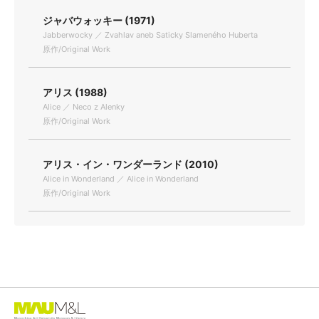
ジャバウォッキー (1971)
Jabberwocky ／ Zvahlav aneb Saticky Slameného Huberta
原作/Original Work
アリス (1988)
Alice ／ Neco z Alenky
原作/Original Work
アリス・イン・ワンダーランド (2010)
Alice in Wonderland ／ Alice in Wonderland
原作/Original Work