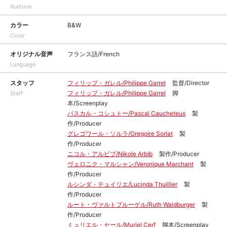
Runtime
カラー
B&W
Color
オリジナル音声
フランス語/French
Language
スタッフ
フィリップ・ガレル/Philippe Garrel
監督/Director
フィリップ・ガレル/Philippe Garrel
脚
Staff
本/Screenplay
パスカル・コシュトー/Pascal Caucheteux
製
作/Producer
グレゴワール・ソルラ/Gregoire Sorlat
製
作/Producer
ニコル・アルビブ/Nikole Arbib
製作/Producer
ヴェロニク・マルシャン/Veronique Marchant
製
作/Producer
ルシンダ・テュイリエ/Lucinda Thuillier
製
作/Producer
ルート・ヴァルトブルーゲル/Ruth Waldburger
製
作/Producer
ミュリエル・セール/Muriel Cerf
脚本/Screenplay