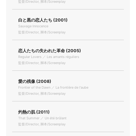
監督/Director, 脚本/Screenplay
白と黒の恋人たち (2001)
Sauvage Innocence
監督/Director, 脚本/Screenplay
恋人たちの失われた革命 (2005)
Regular Lovers ／ Les amants réguliers
監督/Director, 脚本/Screenplay
愛の残像 (2008)
Frontier of the Dawn ／ La frontière de l'aube
監督/Director, 脚本/Screenplay
灼熱の肌 (2011)
That Summer ／ Un été brûlant
監督/Director, 脚本/Screenplay