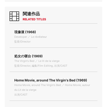
関連作品
RELATED TITLES
現像液 (1968)
Developer ／ Le révélateur
監督/Director
処女の寝台 (1969)
The Virgin's Bed ／ Le lit de la vierge
監督/Director, 編集/Film Editing, 出演/CAST
Home Movie, around The Virgin's Bed (1969)
Home Movie, around The Virgin's Bed ／ Home Movie, autour
du Lit de la vierge
出演/CAST