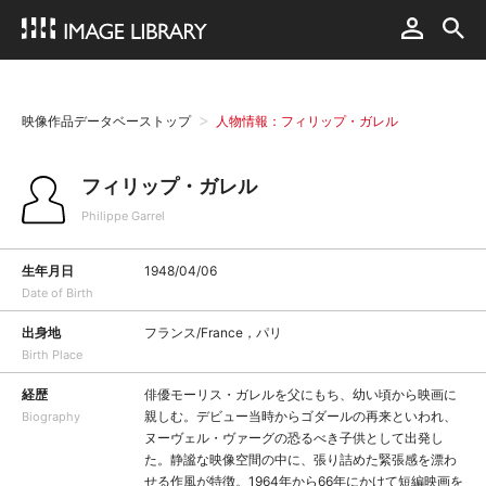
映像作品データベーストップ
人物情報：フィリップ・ガレル
フィリップ・ガレル
Philippe Garrel
生年月日
1948/04/06
Date of Birth
出身地
フランス/France，パリ
Birth Place
経歴
俳優モーリス・ガレルを父にもち、幼い頃から映画に
親しむ。デビュー当時からゴダールの再来といわれ、
Biography
ヌーヴェル・ヴァーグの恐るべき子供として出発し
た。静謐な映像空間の中に、張り詰めた緊張感を漂わ
せる作風が特徴。1964年から66年にかけて短編映画を