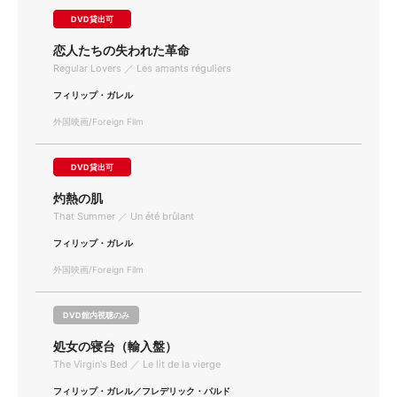
DVD貸出可
恋人たちの失われた革命
Regular Lovers ／ Les amants réguliers
フィリップ・ガレル
外国映画/Foreign Film
DVD貸出可
灼熱の肌
That Summer ／ Un été brûlant
フィリップ・ガレル
外国映画/Foreign Film
DVD館内視聴のみ
処女の寝台（輸入盤）
The Virgin's Bed ／ Le lit de la vierge
フィリップ・ガレル／フレデリック・パルド