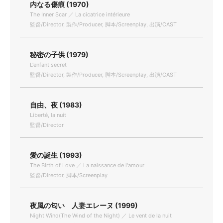
内なる傷痕 (1970)
The Inner Scar ／ La cicatrice intérieure
監督/Director, 製作/Producer, 脚本/Screenplay, 出演/CAST
秘密の子供 (1979)
L'enfant secret
監督/Director, 製作/Producer, 脚本/Screenplay, 出演/CAST
自由、夜 (1983)
Liberté, la nuit
監督/Director
愛の誕生 (1993)
The Birth of Love ／ La naissance de l'amour
監督/Director, 脚本/Screenplay
夜風の匂い 人妻エレーヌ (1999)
Night Wind(The Wind of the Night) ／ Le vent de la nuit