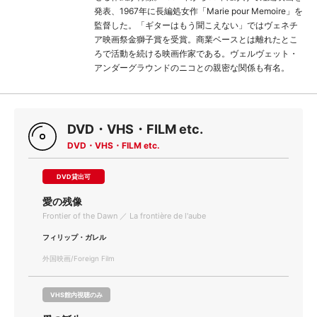
発表、1967年に長編処女作「Marie pour Memoire」を
監督した。「ギターはもう聞こえない」ではヴェネチ
ア映画祭金獅子賞を受賞。商業ベースとは離れたとこ
ろで活動を続ける映画作家である。ヴェルヴェット・
アンダーグラウンドのニコとの親密な関係も有名。
DVD・VHS・FILM etc.
DVD・VHS・FILM etc.
DVD貸出可
愛の残像
Frontier of the Dawn ／ La frontière de l'aube
フィリップ・ガレル
外国映画/Foreign Film
VHS館内視聴のみ