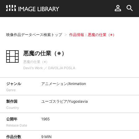
映像作品データベース検索トップ
作品情報：悪魔の仕業（※）
悪魔の仕業（※）
悪魔の仕業（※）
Devil's Work ／ DAVOLJA POSLA
ジャンル
アニメーション/Animation
Genre
製作国
ユーゴスラビア/Yugoslavia
Country
公開年
1965
Release Date
作品分数
9 MIN