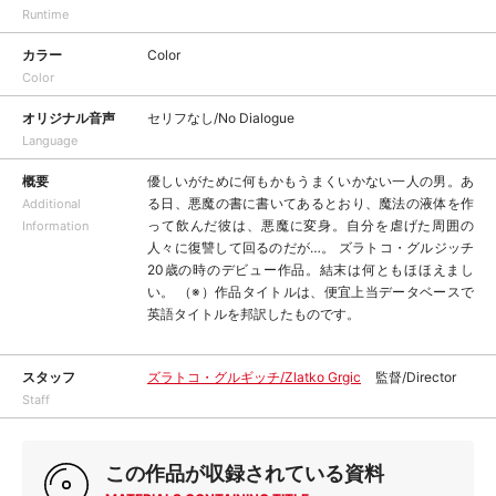
Runtime
カラー
Color
Color
オリジナル音声
セリフなし/No Dialogue
Language
概要
優しいがために何もかもうまくいかない一人の男。あ
る日、悪魔の書に書いてあるとおり、魔法の液体を作
Additional
って飲んだ彼は、悪魔に変身。自分を虐げた周囲の
Information
人々に復讐して回るのだが…。 ズラトコ・グルジッチ
20歳の時のデビュー作品。結末は何ともほほえまし
い。 （※）作品タイトルは、便宜上当データベースで
英語タイトルを邦訳したものです。
スタッフ
ズラトコ・グルギッチ/Zlatko Grgic
監督/Director
Staff
この作品が収録されている資料