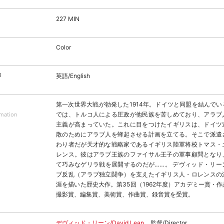
227 MIN
Color
声
英語/English
第一次世界大戦が勃発した1914年。ドイツと同盟を結んで
では、トルコ人による圧政が他民族を苦しめており、アラブ
rmation
主義が高まっていた。これに目をつけたイギリスは、ドイツ
散のためにアラブ人を蜂起させる計画を立てる。そこで派遣
わり者だが天才的な戦略家であるイギリス陸軍将校トマス・
レンス。彼はアラブ王族のファイサル王子の軍事顧問となり
て巧みなゲリラ戦を展開するのだが……。 デヴィッド・リー
ブ反乱（アラブ独立闘争）を支えたイギリス人・ロレンスの
涯を描いた歴史大作。第35回（1962年度）アカデミー賞・
撮影賞、編集賞、美術賞、作曲賞、録音賞を受賞。
デヴィッド・リーン/David Lean
監督/Director