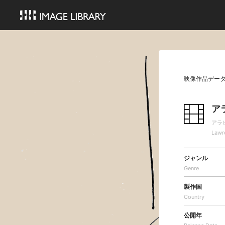
映像作品デー
ア
アラ
Lawr
ジャンル
Genre
製作国
Country
公開年