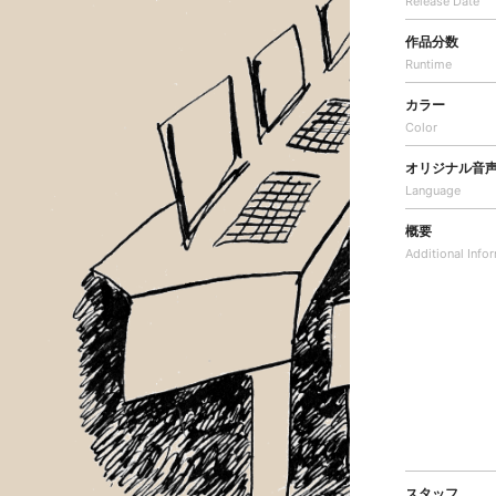
Release Date
作品分数
Runtime
カラー
Color
オリジナル音
Language
概要
Additional
Info
スタッフ