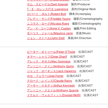
サム・スピーゲル/Sam Spiegel
製作/Producer
T・E・ロレンス/T.E. Lawrence
原作/Original Work
ロバート・ボルト/Robert Bolt
脚本/Screenplay
フレディ・ヤング/Freddie Young
撮影/Cinematography
ニコラス・ローグ/Nicolas Roeg
撮影/Cinematography
アン・V・コーツ/Anne V. Coates
編集/Film Editing
モーリス・ジャール/Maurice Jarre
音楽/Music
ジョン・ストール/John Stoll
美術/Art Direction
ピーター・オトゥール/Peter O'Toole
出演/CAST
オマー・シャリフ/Omar Sharif
出演/CAST
アレック・ギネス/Alec Guinness
出演/CAST
アンソニー・クイン/Anthony Quinn
出演/CAST
ジャック・ホーキンス/Jack Hawkins
出演/CAST
ホセ・フェラー/Jose Ferrer
出演/CAST
クロード・レインズ/Claude Rains
出演/CAST
アーサー・ケネディ/Arthur Kennedy
出演/CAST
アンソニー・クエイル/Anthony Quayle
出演/CAST
ドナルド・ウォルフィット/Donald Wolfit
出演/CAST