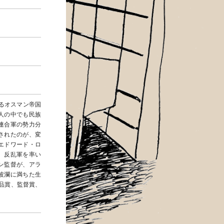
いるオスマン帝国
人の中でも民族
連合軍の勢力分
されたのが、変
エドワード・ロ
、反乱軍を率い
ン監督が、アラ
波瀾に満ちた生
作品賞、監督賞、