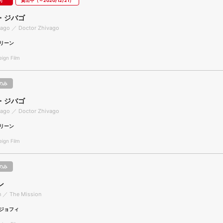
可
貸出中（～2020/12/21）
・ジバゴ
vago ／ Doctor Zhivago
リーン
gn Film
のみ
・ジバゴ
vago ／ Doctor Zhivago
リーン
gn Film
のみ
ン
n ／ The Mission
ジョフィ