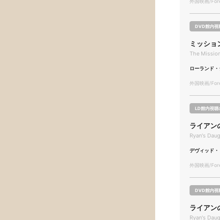
外国映画/Forei
DVD館内視
ミッショ
The Missio
ローランド・
外国映画/Forei
LD館内視聴
ライアン
Ryan's Daug
デヴィッド・
外国映画/Forei
DVD館内視
ライアン
Ryan's Daug