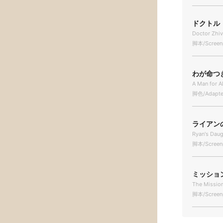
ドクトル・
Doctor Zhi
脚本/Screen
わが命つき
A Man for A
脚色/Adapted
ライアンの娘
Ryan's Daug
脚本/Screen
ミッション 
The Missio
脚本/Screen