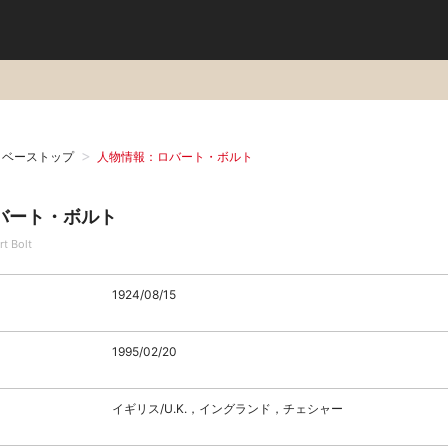
タベーストップ
人物情報：ロバート・ボルト
バート・ボルト
t Bolt
1924/08/15
1995/02/20
イギリス/U.K.，イングランド，チェシャー