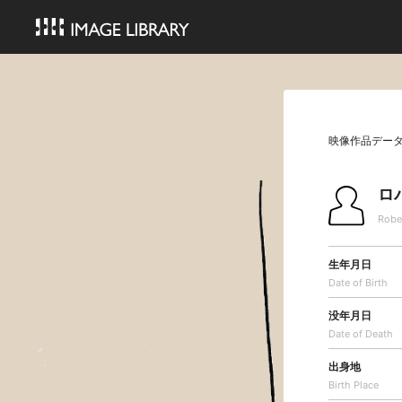
映像作品デー
ロ
Rober
生年月日
Date of Birth
没年月日
Date of Death
出身地
Birth Place