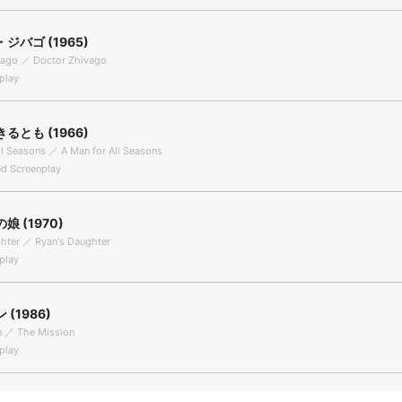
ジバゴ (1965)
vago ／ Doctor Zhivago
play
るとも (1966)
ll Seasons ／ A Man for All Seasons
 Screenplay
 (1970)
hter ／ Ryan's Daughter
play
(1986)
n ／ The Mission
play