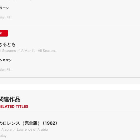
リーン
gn Film
可
きるとも
ll Seasons ／ A Man for All Seasons
ンネマン
gn Film
関連作品
ELATED TITLES
ロレンス（完全版） (1962)
 Arabia ／ Lawrence of Arabia
play