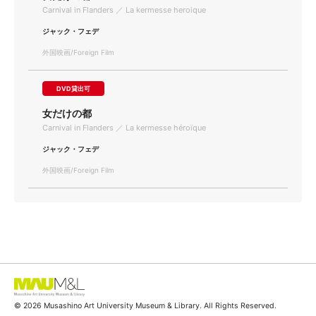
Carnival in Flanders ／ La kermesse heroique
ジャック・フェデ
外国映画/Foreign Film
DVD貸出可
女だけの都
Carnival in Flanders ／ La kermesse héroïque
ジャック・フェデ
外国映画/Foreign Film
© 2026 Musashino Art University Museum & Library. All Rights Reserved.