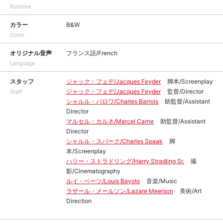
Runtime
カラー
B&W
Color
オリジナル音声
フランス語/French
Language
スタッフ
ジャック・フェデ/Jacques Feyder
脚本/Screenplay
ジャック・フェデ/Jacques Feyder
監督/Director
Staff
シャルル・バロワ/Charles Barrois
助監督/Assistant
Director
マルセル・カルネ/Marcel Carne
助監督/Assistant
Director
シャルル・スパーク/Charles Spaak
脚
本/Screenplay
ハリー・ストラドリング/Harry Stradling Sr.
撮
影/Cinematography
ルイ・ベーツ/Louis Bayots
音楽/Music
ラザール・メールソン/Lazare Meerson
美術/Art
Direction