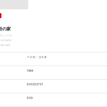
岩の家
ガンノイエ
 to Earth
 de Lava
ペドロ・コスタ
1994
DV0202737
DVD