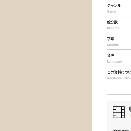
ジャンル
Genre
総分数
Runtime
字幕
Subtitle
音声
Language
この資料につ
Additional
Info
T