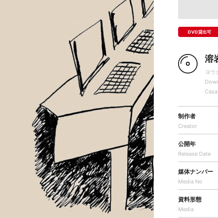
DVD貸出可
溶
ヨウ
Down
Casa
制作者
Creator
公開年
Release Date
媒体ナンバー
Media No
資料形態
Media