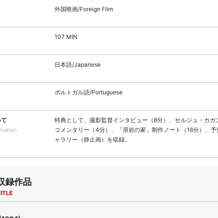
外国映画/Foreign Film
107 MIN
日本語/Japanese
ポルトガル語/Portuguese
いて
特典として、撮影監督インタビュー（8分）、セルジュ・カガ
コメンタリー（4分）、「溶岩の家」制作ノート（16分）、予
rmation
ャラリー（静止画）を収録。
収録作品
ITLE