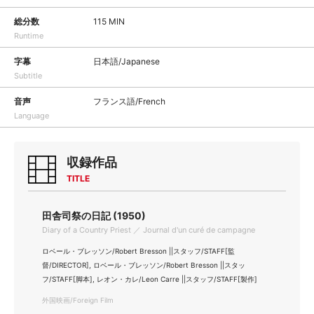
総分数
115 MIN
Runtime
字幕
日本語/Japanese
Subtitle
音声
フランス語/French
Language
収録作品
TITLE
田舎司祭の日記 (1950)
Diary of a Country Priest ／ Journal d'un curé de campagne
ロベール・ブレッソン/Robert Bresson ||スタッフ/STAFF[監
督/DIRECTOR], ロベール・ブレッソン/Robert Bresson ||スタッ
フ/STAFF[脚本], レオン・カレ/Leon Carre ||スタッフ/STAFF[製作]
外国映画/Foreign Film