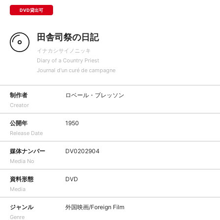
DVD貸出可
田舎司祭の日記
イナカシサイノニッキ
Diary of a Country Priest
Journal d'un curé de campagne
制作者
ロベール・ブレッソン
Creator
公開年
1950
Release Date
媒体ナンバー
DV0202904
Media No
資料形態
DVD
Media
ジャンル
外国映画/Foreign Film
Genre