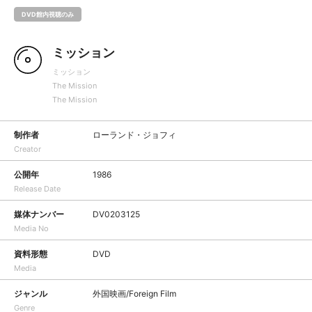
DVD館内視聴のみ
ミッション
ミッション
The Mission
The Mission
制作者
ローランド・ジョフィ
Creator
公開年
1986
Release Date
媒体ナンバー
DV0203125
Media No
資料形態
DVD
Media
ジャンル
外国映画/Foreign Film
Genre