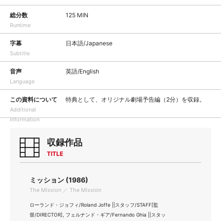
総分数
125 MIN
Runtime
字幕
日本語/Japanese
Subtitle
音声
英語/English
Language
この資料について
特典として、オリジナル劇場予告編（2分）を収録。
Additional
Information
収録作品
TITLE
ミッション (1986)
The Mission ／ The Mission
ローランド・ジョフィ/Roland Joffe ||スタッフ/STAFF[監
督/DIRECTOR], フェルナンド・ギア/Fernando Ghia ||スタッ