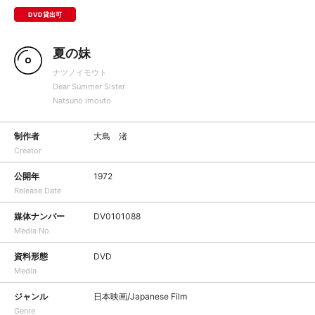
DVD貸出可
夏の妹
ナツノイモウト
Dear Summer Sister
Natsuno imouto
制作者
大島 渚
Creator
公開年
1972
Release Date
媒体ナンバー
DV0101088
Media No
資料形態
DVD
Media
ジャンル
日本映画/Japanese Film
Genre