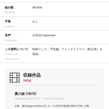
総分数
96 MIN
Runtime
字幕
なし
Subtitle
音声
日本語/Japanese
Language
この資料について
特典として、予告編、フォトギャラリー（静止画）を
収録。
Additional
Information
収録作品
TITLE
夏の妹 (1972)
Dear Summer Sister ／ Natsuno imouto
大島 渚/Nagisa Oshima ||スタッフ/STAFF[監督/DIRECTOR], 大島