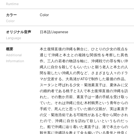
Runtime
カラー
Color
Color
オリジナル音声
日本語/Japanese
Language
概要
本土復帰直後の沖縄を舞台に、ひとりの少女の視点を
通じて沖縄と本土との複雑な関係性を考察した異色
Additional
作。三人の若者の物語を軸に、沖縄戦での罪を悔い沖
Information
縄人に自分を殺してもらいたいと願う老人と本土の人
間を殺したい沖縄人の男など、さまざまな人々のドラ
マが交差する。大島渚がATGで制作した最後の作品。
スータンと呼ばれる少女・菊池素直子は、夏休みに父
の婚約者である桃子と3人で本土復帰直後の沖縄を訪
れた。その数か月前、素直子は一通の手紙を受け取っ
ていた。それは沖縄に住む木村鶴男という青年からの
手紙で、死んだと思っていた彼の父親が、実は素直子
の父・菊池浩佑である可能性があると母から聞かされ
たので、沖縄に自分を訪ねて欲しいというものだっ
た。船で沖縄に辿り着いた素直子は、港で本土からの
観光客に沖縄語を教えて金を稼いでいる青年と仲良く