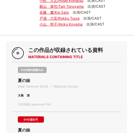
小松 方正/Hosei Komatsu
出演/CAST
殿山 泰司/Taiji Tonoyama
出演/CAST
佐藤 慶/Kei Sato
出演/CAST
戸浦 六宏/Rokko Toura
出演/CAST
小山 明子/Akiko Koyama
出演/CAST
この作品が収録されている資料
MATERIALS CONTAINING TITLE
DVD館内視聴のみ
夏の妹
Dear Summer Sister ／ Natsuno imouto
大島 渚
日本映画/Japanese Film
DVD貸出可
夏の妹