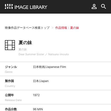
映像作品データベース検索トップ
作品情報：夏の妹
夏の妹
夏の妹
Dear Summer Sister ／ Natsuno imouto
ジャンル
日本映画/Japanese Film
Genre
製作国
日本/Japan
Country
公開年
1972
Release Date
作品分数
96 MIN