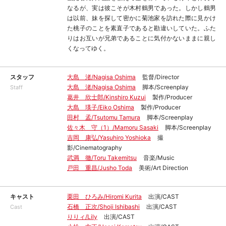
なるが、実は彼こそが木村鶴男であった。しかし鶴男
は以前、妹を探して密かに菊池家を訪れた際に見かけ
た桃子のことを素直子であると勘違いしていた。ふた
りはお互いが兄弟であることに気付かないままに親し
くなってゆく。
スタッフ
大島 渚/Nagisa Oshima
監督/Director
大島 渚/Nagisa Oshima
脚本/Screenplay
Staff
葛井 欣士郎/Kinshiro Kuzui
製作/Producer
大島 瑛子/Eiko Oshima
製作/Producer
田村 孟/Tsutomu Tamura
脚本/Screenplay
佐々木 守（1）/Mamoru Sasaki
脚本/Screenplay
吉岡 康弘/Yasuhiro Yoshioka
撮
影/Cinematography
武満 徹/Toru Takemitsu
音楽/Music
戸田 重昌/Jusho Toda
美術/Art Direction
キャスト
栗田 ひろみ/Hiromi Kurita
出演/CAST
石橋 正次/Shoji Ishibashi
出演/CAST
Cast
りりィ/Lily
出演/CAST