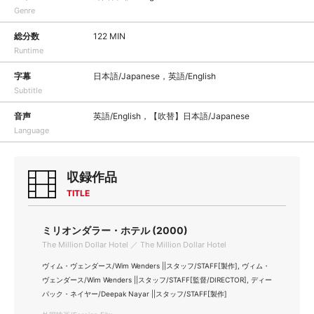
Genre
総分数
122 MIN
Runtime
字幕
日本語/Japanese，英語/English
Subtitle
音声
英語/English，【吹替】日本語/Japanese
Language
収録作品
TITLE
ミリオンダラー・ホテル (2000)
The Million Dollar Hotel ／ The Million Dollar Hotel
ヴィム・ヴェンダース/Wim Wenders ||スタッフ/STAFF[製作], ヴィム・
ヴェンダース/Wim Wenders ||スタッフ/STAFF[監督/DIRECTOR], ディー
パック・ネイヤー/Deepak Nayar ||スタッフ/STAFF[製作]