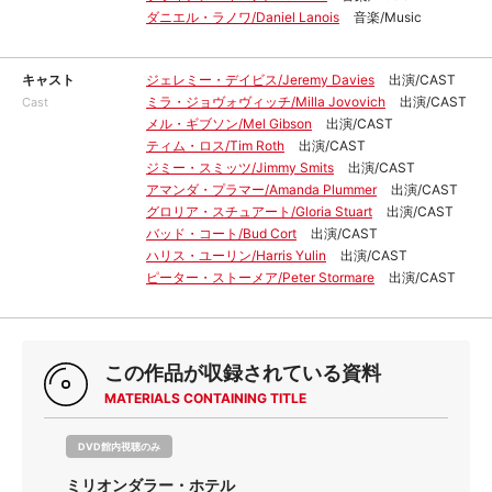
ダニエル・ラノワ/Daniel Lanois
音楽/Music
キャスト
ジェレミー・デイビス/Jeremy Davies
出演/CAST
ミラ・ジョヴォヴィッチ/Milla Jovovich
出演/CAST
Cast
メル・ギブソン/Mel Gibson
出演/CAST
ティム・ロス/Tim Roth
出演/CAST
ジミー・スミッツ/Jimmy Smits
出演/CAST
アマンダ・プラマー/Amanda Plummer
出演/CAST
グロリア・スチュアート/Gloria Stuart
出演/CAST
バッド・コート/Bud Cort
出演/CAST
ハリス・ユーリン/Harris Yulin
出演/CAST
ピーター・ストーメア/Peter Stormare
出演/CAST
この作品が収録されている資料
MATERIALS CONTAINING TITLE
DVD館内視聴のみ
ミリオンダラー・ホテル