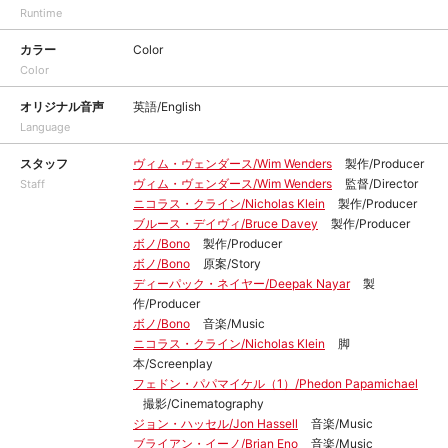
Runtime
カラー
Color
Color
オリジナル音声
英語/English
Language
スタッフ
ヴィム・ヴェンダース/Wim Wenders
製作/Producer
ヴィム・ヴェンダース/Wim Wenders
監督/Director
Staff
ニコラス・クライン/Nicholas Klein
製作/Producer
ブルース・デイヴィ/Bruce Davey
製作/Producer
ボノ/Bono
製作/Producer
ボノ/Bono
原案/Story
ディーパック・ネイヤー/Deepak Nayar
製
作/Producer
ボノ/Bono
音楽/Music
ニコラス・クライン/Nicholas Klein
脚
本/Screenplay
フェドン・パパマイケル（1）/Phedon Papamichael
撮影/Cinematography
ジョン・ハッセル/Jon Hassell
音楽/Music
ブライアン・イーノ/Brian Eno
音楽/Music