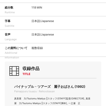
総分数
118 MIN
Runtime
字幕
日本語/Japanese
Subtitle
音声
日本語/Japanese
Language
この資料について
複数収録
Additional
Information
収録作品
TITLE
パイナップル・ツアーズ 麗子おばさん (1992)
Painappuru tsuazu : Reikoobasan
真喜屋 力/Tsutomu Makiya ||スタッフ/STAFF[監督/DIRECTOR], 真喜
屋 力/Tsutomu Makiya ||スタッフ/STAFF[脚本], 一之瀬 正