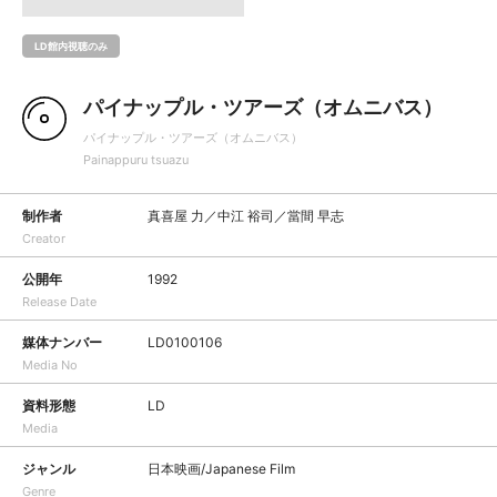
LD館内視聴のみ
パイナップル・ツアーズ（オムニバス）
パイナップル・ツアーズ（オムニバス）
Painappuru tsuazu
制作者
真喜屋 力／中江 裕司／當間 早志
Creator
公開年
1992
Release Date
媒体ナンバー
LD0100106
Media No
資料形態
LD
Media
ジャンル
日本映画/Japanese Film
Genre