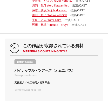
小波津 やよい/Yayoi Kohatsu
出演/CAST
川満 聡/Satoru Kawamitsu
出演/CAST
仲本 興次/Koji Nakamoto
出演/CAST
吉田 妙子/Taeko Yoshida
出演/CAST
平良 とみ/Tomi Taira
出演/CAST
照屋 林助/Rinsuke Teruya
出演/CAST
この作品が収録されている資料
MATERIALS CONTAINING TITLE
LD館内視聴のみ
パイナップル・ツアーズ（オムニバス）
Painappuru tsuazu
真喜屋 力／中江 裕司／當間 早志
日本映画/Japanese Film