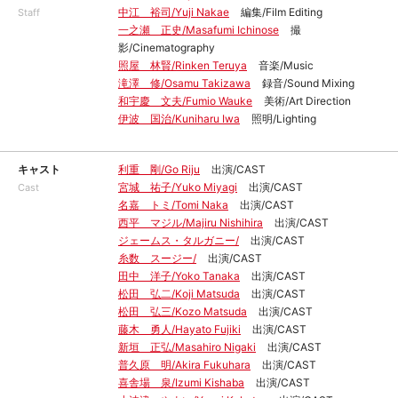
中江 裕司/Yuji Nakae
編集/Film Editing
Staff
一之瀬 正史/Masafumi Ichinose
撮
影/Cinematography
照屋 林賢/Rinken Teruya
音楽/Music
滝澤 修/Osamu Takizawa
録音/Sound Mixing
和宇慶 文夫/Fumio Wauke
美術/Art Direction
伊波 国治/Kuniharu Iwa
照明/Lighting
キャスト
利重 剛/Go Riju
出演/CAST
宮城 祐子/Yuko Miyagi
出演/CAST
Cast
名嘉 トミ/Tomi Naka
出演/CAST
西平 マジル/Majiru Nishihira
出演/CAST
ジェームス・タルガニー/
出演/CAST
糸数 スージー/
出演/CAST
田中 洋子/Yoko Tanaka
出演/CAST
松田 弘二/Koji Matsuda
出演/CAST
松田 弘三/Kozo Matsuda
出演/CAST
藤木 勇人/Hayato Fujiki
出演/CAST
新垣 正弘/Masahiro Nigaki
出演/CAST
普久原 明/Akira Fukuhara
出演/CAST
喜舎場 泉/Izumi Kishaba
出演/CAST