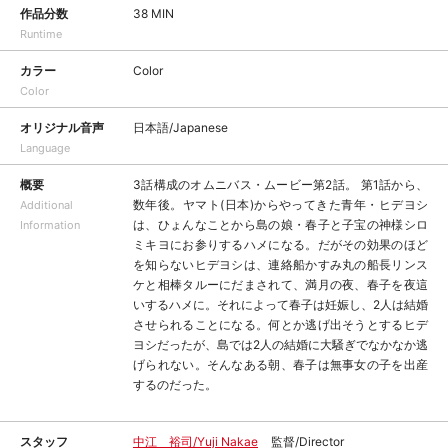
作品分数
38 MIN
Runtime
カラー
Color
Color
オリジナル音声
日本語/Japanese
Language
概要
3話構成のオムニバス・ムービー第2話。 第1話から、
数年後。ヤマト(日本)からやってきた青年・ヒデヨシ
Additional
は、ひょんなことから島の娘・春子と子宝の神様シロ
Information
ミキヨにお参りするハメになる。だがその効果のほど
を知らないヒデヨシは、連絡船かすみ丸の船長リンス
ケと相棒タルーにだまされて、満月の夜、春子を夜這
いするハメに。それによって春子は妊娠し、2人は結婚
させられることになる。何とか逃げ出そうとするヒデ
ヨシだったが、島では2人の結婚に大騒ぎでなかなか逃
げられない。そんなある朝、春子は無事女の子を出産
するのだった。
スタッフ
中江 裕司/Yuji Nakae
監督/Director