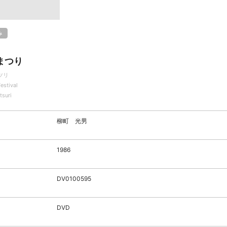
み
まつり
ツリ
Festival
tsuri
柳町 光男
1986
DV0100595
DVD