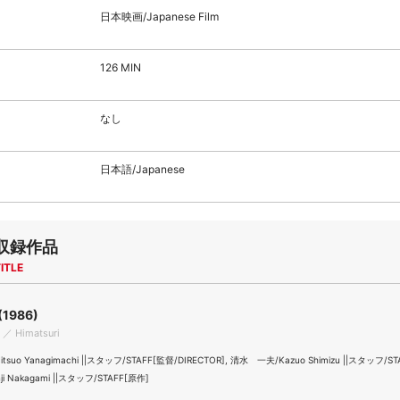
日本映画/Japanese Film
126 MIN
なし
日本語/Japanese
収録作品
ITLE
1986)
l ／ Himatsuri
suo Yanagimachi ||スタッフ/STAFF[監督/DIRECTOR], 清水 一夫/Kazuo Shimizu ||スタッフ/ST
i Nakagami ||スタッフ/STAFF[原作]