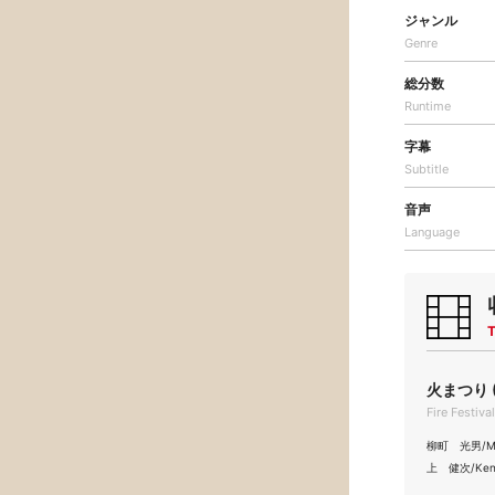
ジャンル
Genre
総分数
Runtime
字幕
Subtitle
音声
Language
T
火まつり (
Fire Festiva
柳町 光男/Mit
上 健次/Kenj