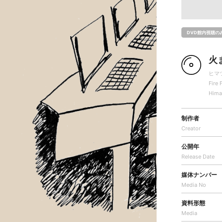
DVD館内視聴の
火
ヒマ
Fire 
Hima
制作者
Creator
公開年
Release Date
媒体ナンバー
Media No
資料形態
Media