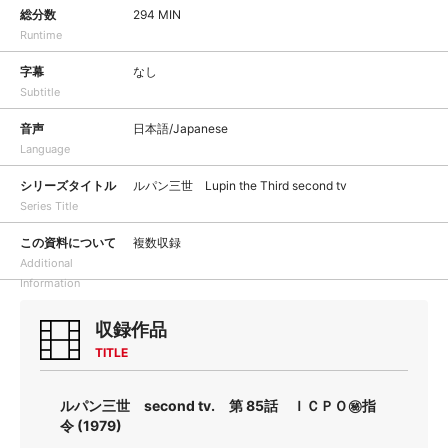
総分数
294 MIN
Runtime
字幕
なし
Subtitle
音声
日本語/Japanese
Language
シリーズタイトル
ルパン三世 Lupin the Third second tv
Series Title
この資料について
複数収録
Additional
Information
収録作品
TITLE
ルパン三世 second tv. 第 85話 ＩＣＰＯ㊙指
令 (1979)