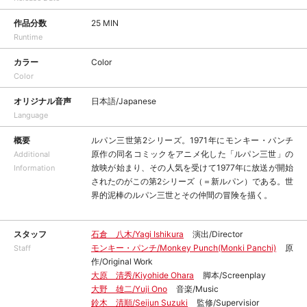
作品分数
25 MIN
Runtime
カラー
Color
Color
オリジナル音声
日本語/Japanese
Language
概要
ルパン三世第2シリーズ。1971年にモンキー・パンチ
原作の同名コミックをアニメ化した「ルパン三世」の
Additional
放映が始まり、その人気を受けて1977年に放送が開始
Information
されたのがこの第2シリーズ（＝新ルパン）である。世
界的泥棒のルパン三世とその仲間の冒険を描く。
スタッフ
石倉 八木/Yagi Ishikura
演出/Director
モンキー・パンチ/Monkey Punch(Monki Panchi)
原
Staff
作/Original Work
大原 清秀/Kiyohide Ohara
脚本/Screenplay
大野 雄二/Yuji Ono
音楽/Music
鈴木 清順/Seijun Suzuki
監修/Supervisior